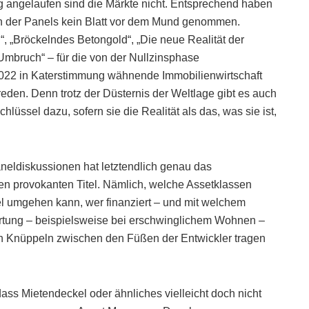
ig angelaufen sind die Märkte nicht. Entsprechend haben
en der Panels kein Blatt vor dem Mund genommen.
, „Bröckelndes Betongold“, „Die neue Realität der
Umbruch“ – für die von der Nullzinsphase
2022 in Katerstimmung wähnende Immobilienwirtschaft
den. Denn trotz der Düsternis der Weltlage gibt es auch
lüssel dazu, sofern sie die Realität als das, was sie ist,
eldiskussionen hat letztendlich genau das
ten provokanten Titel. Nämlich, welche Assetklassen
l umgehen kann, wer finanziert – und mit welchem
ortung – beispielsweise bei erschwinglichem Wohnen –
en Knüppeln zwischen den Füßen der Entwickler tragen
dass Mietendeckel oder ähnliches vielleicht doch nicht