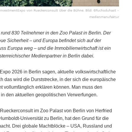
 InvestmentExpo von Rueckerconsult über die Bühne. Bild: ©fuchsduhast -
medienmanufaktur
rund 830 Teilnehmer in den Zoo Palast in Berlin. Der
eue Sicherheit – und Europa befindet sich auf der
ss Europa weg – und die Immobilienwirtschaft ist ein
sterreichischer Medienpartner in Berlin dabei.
xpo 2026 in Berlin sagen, aktuelle volkswirtschaftliche
as wird die Durststrecke, in der sich die europäische
icht vollumfänglich erklären können. Man muss den
in den aktuellen geopolitischen Verwerfungen.
Rueckerconsult im Zoo Palast von Berlin von Herfried
 Humboldt-Universität zu Berlin, hat den Grund für die
emacht. Drei globale Machtblöcke – USA, Russland und