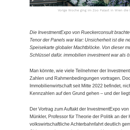
Vorige Woche ging im Zoo Palast in Wien die
Die InvestmentExpo von Rueckerconsult brachte 
Tenor der Panels war klar: Unsicherheit ist die n
Speisekarte globaler Machtblöcke. Von dieser mu
Schlüssel dafür. immobilien investment war als ö
Man könnte, wie viele Teilnehmer der InvestmentE
Zahlen und Rahmenbedingungen vortragen. Doch d
Immobilienwirtschaft seit Mitte 2022 befindet, n
Kennzahlen auf den Grund gehen – und der liegt 
Der Vortrag zum Auftakt der InvestmentExpo von 
Münkler, Professor für Theorie der Politik an der
volkswirtschaftliche Achterbahnfahrt deutlich g