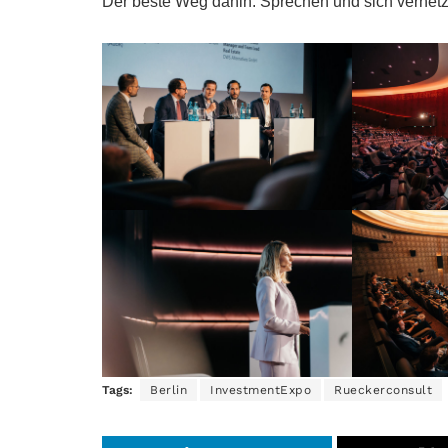
Der beste Weg dahin: Sprechen und sich vernetze
Tags:
Berlin
InvestmentExpo
Rueckerconsult