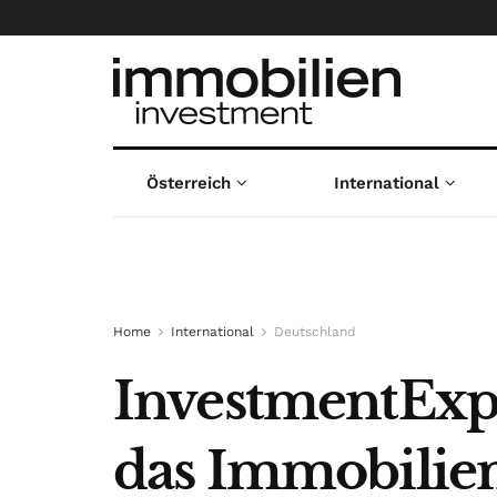
Österreich
International
Home
International
Deutschland
InvestmentExpo
das Immobilie