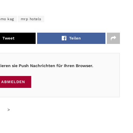
mmo kag
mrp hotels
Tweet
Teilen
eren sie Push Nachrichten für Ihren Browser.
ABMELDEN
>