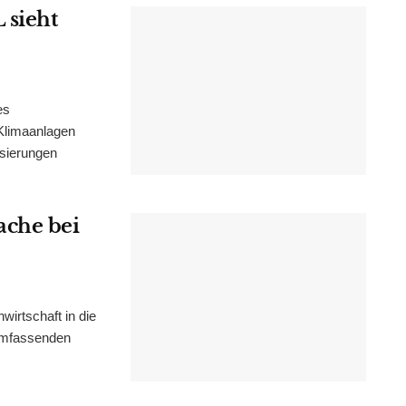
 sieht
es
Klimaanlagen
isierungen
ache bei
irtschaft in die
 umfassenden