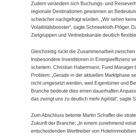
Zudem verändern sich Buchungs- und Reiseverhal
regionale Destinationen gewännen an Bedeutung
schwächer nachgefragt würden. „Wir sehen kein
Volatilitätsbooster“, sagte Schneekloth-Plöger. 
Zielgruppen und Vertriebskanäle deutlich flexible
Gleichzeitig rückt die Zusammenarbeit zwischen 
Insbesondere Investitionen in Energieeffizienz 
scheitern. Christian Habermann, Fund Manager be
Problem: „Gerade in der aktuellen Marktphase sehe
nicht umgesetzt werden, weil Eigentümer und Betr
Branche bedeute dies einen dauerhaften Anpassu
das zwingt uns zu deutlich mehr Agilität“, sagte 
Zum Abschluss betonte Martin Schaffer die stra
Zukunft der Branche: „In einem zunehmend vola
entscheidenden Werttreiber von Hotelimmobilien.