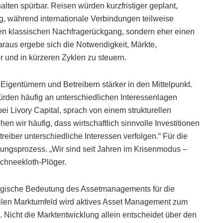
ten spürbar. Reisen würden kurzfristiger geplant,
, während internationale Verbindungen teilweise
en klassischen Nachfragerückgang, sondern eher einen
Daraus ergebe sich die Notwendigkeit, Märkte,
r und in kürzeren Zyklen zu steuern.
Eigentümern und Betreibern stärker in den Mittelpunkt.
würden häufig an unterschiedlichen Interessenlagen
i Livory Capital, sprach von einem strukturellen
n wir häufig, dass wirtschaftlich sinnvolle Investitionen
eiber unterschiedliche Interessen verfolgen.“ Für die
ngsprozess. „Wir sind seit Jahren im Krisenmodus –
Schneekloth-Plöger.
tegische Bedeutung des Assetmanagements für die
tilen Marktumfeld wird aktives Asset Management zum
 Nicht die Marktentwicklung allein entscheidet über den