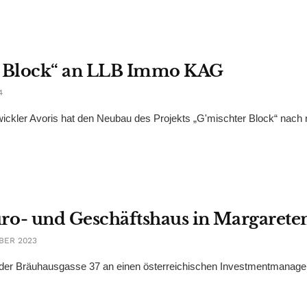
en Block“ an LLB Immo KAG
4
twickler Avoris hat den Neubau des Projekts „G'mischter Block“ nach 
o- und Geschäftshaus in Margarete
BER 2023
 der Bräuhausgasse 37 an einen österreichischen Investmentmanager