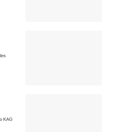
 des
mo KAG