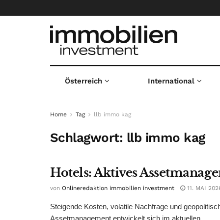
Österreich
International
Home
Tag
llb immo kag
Schlagwort:
llb immo kag
Hotels: Aktives Assetmanage
von
Onlineredaktion immobilien investment
11. MAI 202
Steigende Kosten, volatile Nachfrage und geopolitisc
Assetmanagement entwickelt sich im aktuellen ...