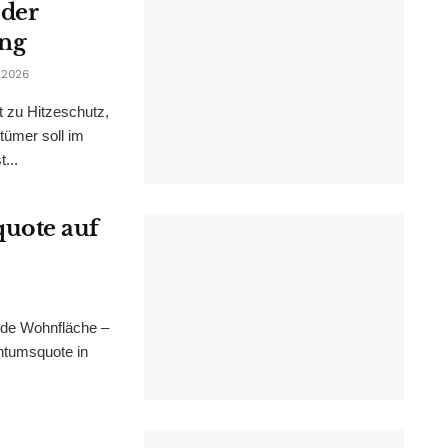
 der
ung
 2026
t zu Hitzeschutz,
tümer soll im
...
uote auf
nde Wohnfläche –
ntumsquote in