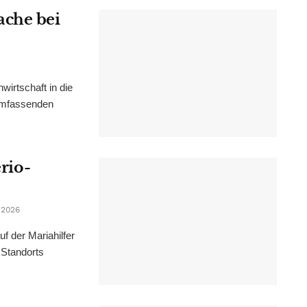
ache bei
irtschaft in die
 umfassenden
erio-
 2026
f der Mariahilfer
 Standorts