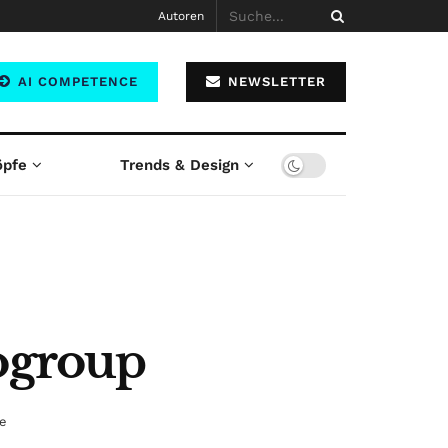
Autoren
AI COMPETENCE
NEWSLETTER
öpfe
Trends & Design
mogroup
e