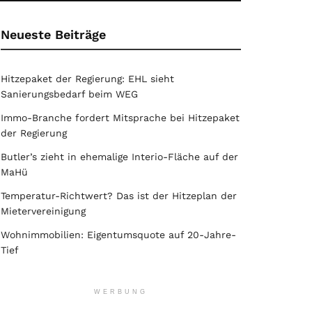
Neueste Beiträge
Hitzepaket der Regierung: EHL sieht
Sanierungsbedarf beim WEG
Immo-Branche fordert Mitsprache bei Hitzepaket
der Regierung
Butler’s zieht in ehemalige Interio-Fläche auf der
MaHü
Temperatur-Richtwert? Das ist der Hitzeplan der
Mietervereinigung
Wohnimmobilien: Eigentumsquote auf 20-Jahre-
Tief
WERBUNG