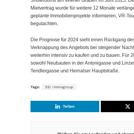
Showrooms am Wiener Graben im Juni 2023. Der
Mietvertrag wurde für weitere 12 Monate verlänger
geplante Immobilienprojekte informieren, VR-To
begutachten.
Die Prognose für 2024 sieht einen Rückgang der 
Verknappung des Angebots bei steigender Nachf
weiterhin intensiv zu kaufen und zu bauen. Für 
sowohl Neubauten in der Antonigasse und Linzer 
Tendlergasse und Hernalser Hauptstraße.
Tags:
3SI Immogroup
Teilen
Bleiben Sie am Laufenden und abonni