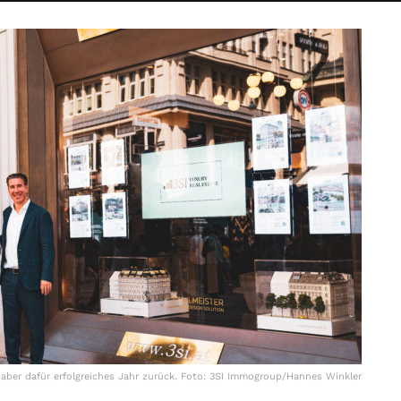
s aber dafür erfolgreiches Jahr zurück. Foto: 3SI Immogroup/Hannes Winkler