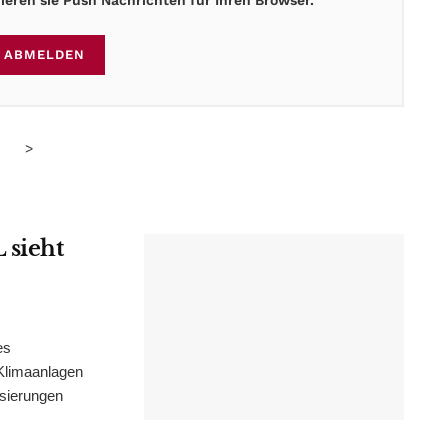
ABMELDEN
>
 sieht
es
Klimaanlagen
isierungen