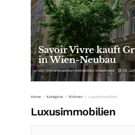
Savoir Vivre kauft G
in Wien-Neubau
von
Onlineredaktion immobilien investment
29. JU
Home
Kategorie
Wohnen
Luxusimmobilien
Luxusimmobilien