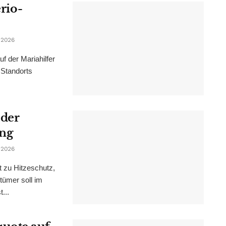
erio-
 2026
f der Mariahilfer
 Standorts
 der
ung
 2026
t zu Hitzeschutz,
tümer soll im
...