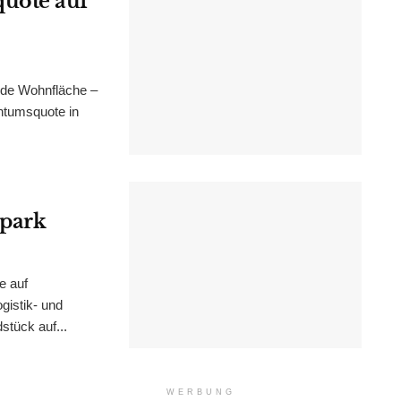
uote auf
nde Wohnfläche –
ntumsquote in
epark
e auf
istik- und
stück auf...
WERBUNG