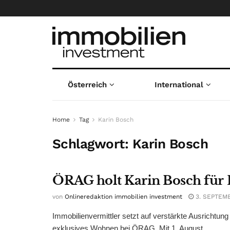
Österreich
International
Home
Tag
Karin Bosch
Schlagwort:
Karin Bosch
ÖRAG holt Karin Bosch fü
von
Onlineredaktion immobilien investment
3. SEPTEM
Immobilienvermittler setzt auf verstärkte Ausricht
exklusives Wohnen bei ÖRAG. Mit 1. August ...