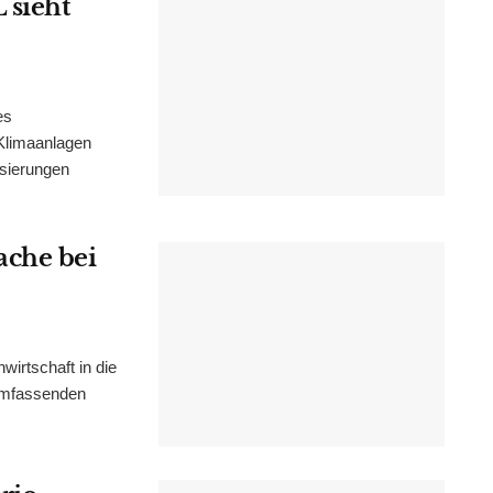
 sieht
es
Klimaanlagen
isierungen
ache bei
irtschaft in die
 umfassenden