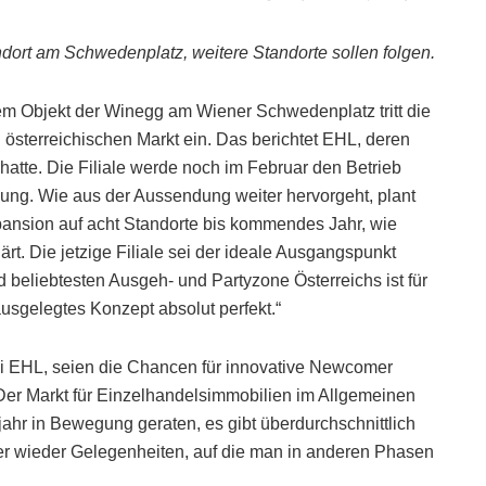
andort am Schwedenplatz, weitere Standorte sollen folgen.
nem Objekt der Winegg am Wiener Schwedenplatz tritt die
österreichischen Markt ein. Das berichtet EHL, deren
hatte. Die Filiale werde noch im Februar den Betrieb
lung. Wie aus der Aussendung weiter hervorgeht, plant
pansion auf acht Standorte bis kommendes Jahr, wie
rt. Die jetzige Filiale sei der ideale Ausgangspunkt
d beliebtesten Ausgeh- und Partyzone Österreichs ist für
sgelegtes Konzept absolut perfekt.“
ei EHL, seien die Chancen für innovative Newcomer
 „Der Markt für Einzelhandelsimmobilien im Allgemeinen
jahr in Bewegung geraten, es gibt überdurchschnittlich
r wieder Gelegenheiten, auf die man in anderen Phasen