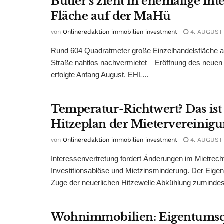
Butler’s zieht in ehemalige Int
Fläche auf der MaHü
von
Onlineredaktion immobilien investment
4. AUGUST
Rund 604 Quadratmeter große Einzelhandelsfläche au
Straße nahtlos nachvermietet – Eröffnung des neuen
erfolgte Anfang August. EHL...
Temperatur-Richtwert? Das ist
Hitzeplan der Mietervereinig
von
Onlineredaktion immobilien investment
4. AUGUST
Interessenvertretung fordert Änderungen im Mietrech
Investitionsablöse und Mietzinsminderung. Der Eigen
Zuge der neuerlichen Hitzewelle Abkühlung zumindest
Wohnimmobilien: Eigentumsq