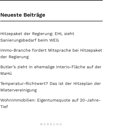
Neueste Beiträge
Hitzepaket der Regierung: EHL sieht
Sanierungsbedarf beim WEG
Immo-Branche fordert Mitsprache bei Hitzepaket
der Regierung
Butler’s zieht in ehemalige Interio-Fläche auf der
MaHü
Temperatur-Richtwert? Das ist der Hitzeplan der
Mietervereinigung
Wohnimmobilien: Eigentumsquote auf 20-Jahre-
Tief
WERBUNG