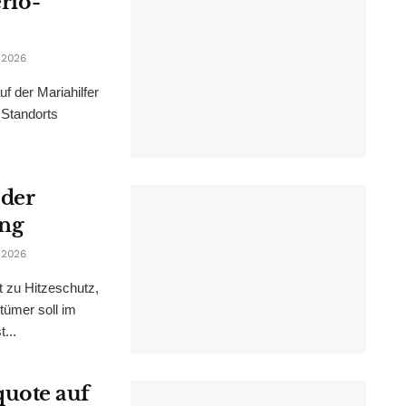
erio-
 2026
f der Mariahilfer
 Standorts
 der
ung
 2026
t zu Hitzeschutz,
tümer soll im
...
uote auf