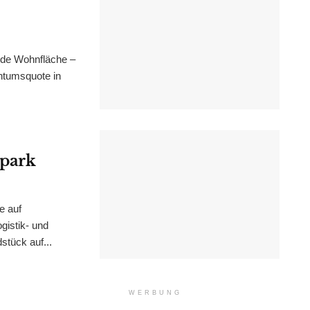
nde Wohnfläche –
ntumsquote in
epark
e auf
istik- und
stück auf...
WERBUNG