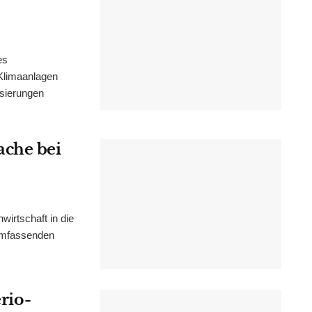
es
Klimaanlagen
isierungen
ache bei
irtschaft in die
 umfassenden
erio-