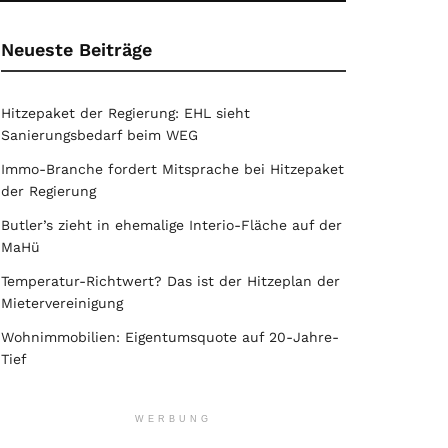
Neueste Beiträge
Hitzepaket der Regierung: EHL sieht
Sanierungsbedarf beim WEG
Immo-Branche fordert Mitsprache bei Hitzepaket
der Regierung
Butler’s zieht in ehemalige Interio-Fläche auf der
MaHü
Temperatur-Richtwert? Das ist der Hitzeplan der
Mietervereinigung
Wohnimmobilien: Eigentumsquote auf 20-Jahre-
Tief
WERBUNG