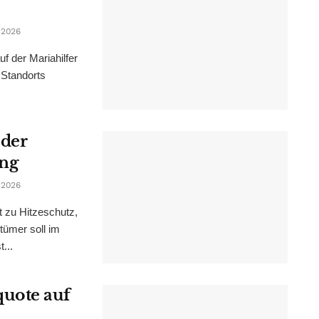
 2026
f der Mariahilfer
 Standorts
 der
ung
 2026
t zu Hitzeschutz,
tümer soll im
...
uote auf