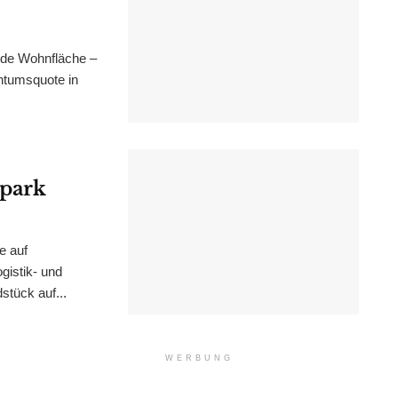
nde Wohnfläche –
ntumsquote in
epark
e auf
istik- und
stück auf...
WERBUNG