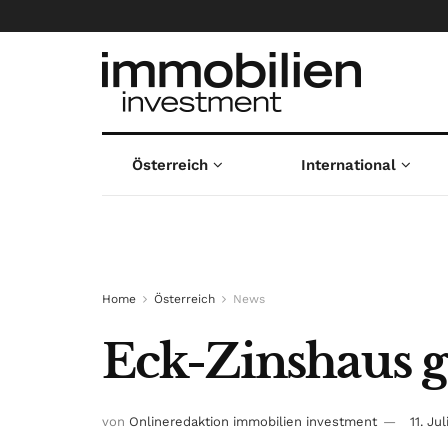
Österreich
International
Home
Österreich
News
Eck-Zinshaus g
von
Onlineredaktion immobilien investment
11. Ju