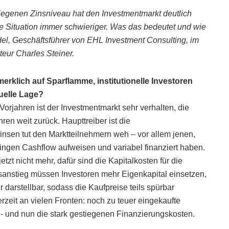
iegenen Zinsniveau hat den Investmentmarkt deutlich
die Situation immer schwieriger. Was das bedeutet und wie
ndel, Geschäftsführer von EHL Investment Consulting, im
eur Charles Steiner.
merklich auf Sparflamme, institutionelle Investoren
tuelle Lage?
Vorjahren ist der Investmentmarkt sehr verhalten, die
en weit zurück. Haupttreiber ist die
insen tut den Marktteilnehmern weh – vor allem jenen,
ringen Cashflow aufweisen und variabel finanziert haben.
tzt nicht mehr, dafür sind die Kapitalkosten für die
sanstieg müssen Investoren mehr Eigenkapital einsetzen,
hr darstellbar, sodass die Kaufpreise teils spürbar
zeit an vielen Fronten: noch zu teuer eingekaufte
 und nun die stark gestiegenen Finanzierungskosten.