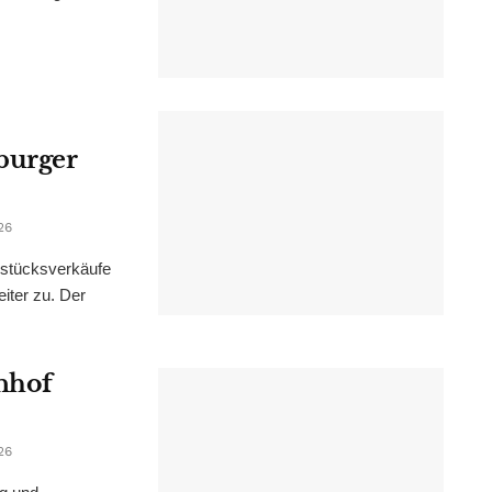
burger
26
dstücksverkäufe
iter zu. Der
nhof
26