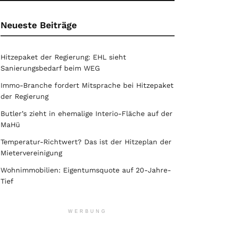
Neueste Beiträge
Hitzepaket der Regierung: EHL sieht
Sanierungsbedarf beim WEG
Immo-Branche fordert Mitsprache bei Hitzepaket
der Regierung
Butler’s zieht in ehemalige Interio-Fläche auf der
MaHü
Temperatur-Richtwert? Das ist der Hitzeplan der
Mietervereinigung
Wohnimmobilien: Eigentumsquote auf 20-Jahre-
Tief
WERBUNG