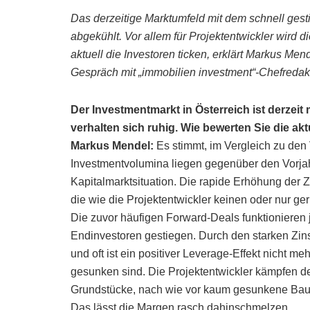
Das derzeitige Marktumfeld mit dem schnell gest
abgekühlt. Vor allem für Projektentwickler wird 
aktuell die Investoren ticken, erklärt Markus Me
Gespräch mit „immobilien investment“-Chefredakt
Der Investmentmarkt in Österreich ist derzeit 
verhalten sich ruhig. Wie bewerten Sie die ak
Markus Mendel:
Es stimmt, im Vergleich zu den 
Investmentvolumina liegen gegenüber den Vorjahr
Kapitalmarktsituation. Die rapide Erhöhung der Z
die wie die Projektentwickler keinen oder nur ge
Die zuvor häufigen Forward-Deals funktionieren je
Endinvestoren gestiegen. Durch den starken Zin
und oft ist ein positiver Leverage-Effekt nicht me
gesunken sind. Die Projektentwickler kämpfen der
Grundstücke, nach wie vor kaum gesunkene Bau-
Das lässt die Margen rasch dahinschmelzen.