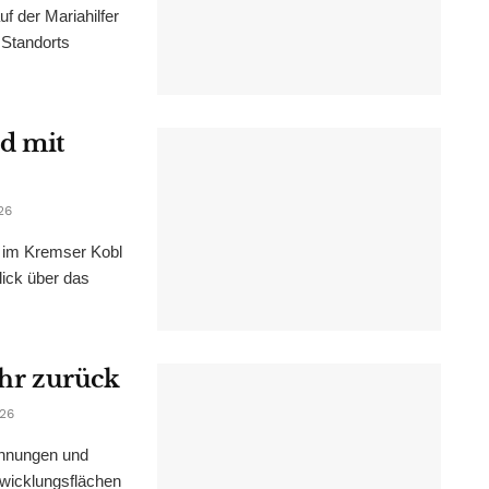
f der Mariahilfer
 Standorts
d mit
26
im Kremser Kobl
lick über das
ahr zurück
026
ohnungen und
wicklungsflächen