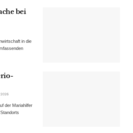
ache bei
irtschaft in die
 umfassenden
erio-
 2026
f der Mariahilfer
 Standorts