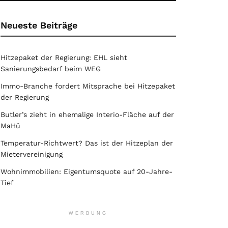
Neueste Beiträge
Hitzepaket der Regierung: EHL sieht
Sanierungsbedarf beim WEG
Immo-Branche fordert Mitsprache bei Hitzepaket
der Regierung
Butler’s zieht in ehemalige Interio-Fläche auf der
MaHü
Temperatur-Richtwert? Das ist der Hitzeplan der
Mietervereinigung
Wohnimmobilien: Eigentumsquote auf 20-Jahre-
Tief
WERBUNG