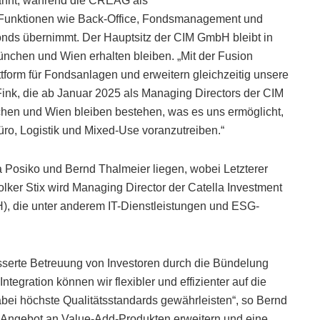
annt, während die CREAG als
n Funktionen wie Back-Office, Fondsmanagement und
onds übernimmt. Der Hauptsitz der CIM GmbH bleibt in
ünchen und Wien erhalten bleiben. „Mit der Fusion
attform für Fondsanlagen und erweitern gleichzeitig unsere
ink, die ab Januar 2025 als Managing Directors der CIM
chen und Wien bleiben bestehen, was es uns ermöglicht,
üro, Logistik und Mixed-Use voranzutreiben.“
 Posiko und Bernd Thalmeier liegen, wobei Letzterer
lker Stix wird Managing Director der Catella Investment
 die unter anderem IT-Dienstleistungen und ESG-
besserte Betreuung von Investoren durch die Bündelung
egration können wir flexibler und effizienter auf die
ei höchste Qualitätsstandards gewährleisten“, so Bernd
s Angebot an Value-Add-Produkten erweitern und eine