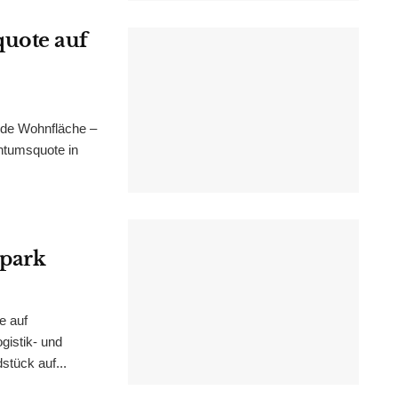
uote auf
nde Wohnfläche –
ntumsquote in
epark
e auf
istik- und
stück auf...