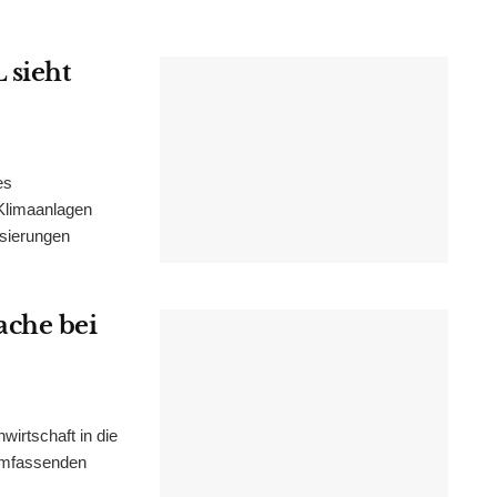
 sieht
es
Klimaanlagen
isierungen
ache bei
irtschaft in die
 umfassenden