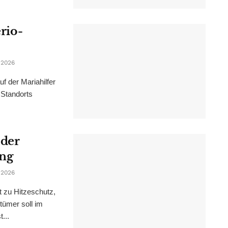
erio-
 2026
f der Mariahilfer
 Standorts
 der
ung
 2026
t zu Hitzeschutz,
tümer soll im
...