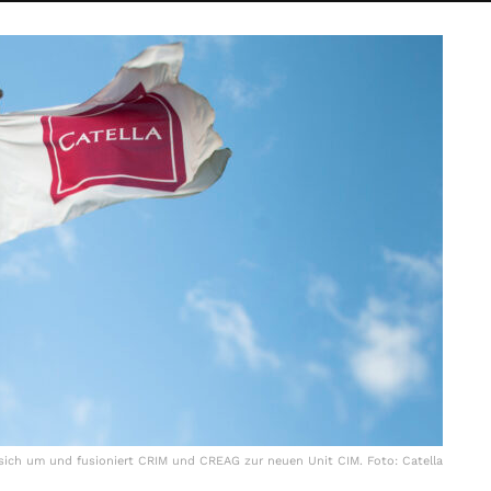
t sich um und fusioniert CRIM und CREAG zur neuen Unit CIM. Foto: Catella