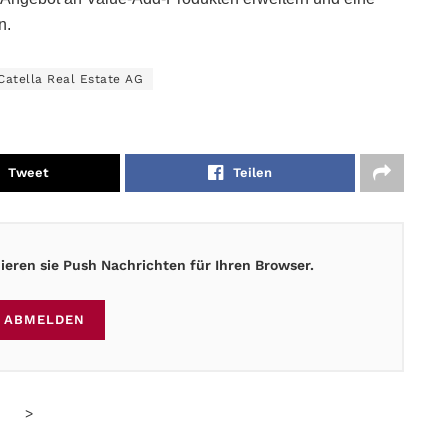
n.
Catella Real Estate AG
Tweet
Teilen
eren sie Push Nachrichten für Ihren Browser.
ABMELDEN
>