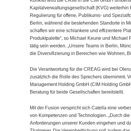
Konkret wird die CRIM in die CIM GmbH umben
Kapitalverwaltungsgesellschaft (KVG) weiterhi
Regulierung für offene, Publikums- und Spezialf
Berlin, während die bestehenden Standorte in M
schaffen wir eine schlankere und effizientere Pl
Produktpalette“, so Michael Keune und Michael F
tätig sein werden. „Unsere Teams in Berlin, Mün
die Diversifizierung in Bereichen wie Wohnen, B
Die Verantwortung für die CREAG wird bei Olena
zusätzlich die Rolle des Sprechers übernimmt. Vo
Management Holding GmbH (CIM Holding GmbH),
Beratung für beide Gesellschaften bereitstellt.
Mit der Fusion verspricht sich Catella eine ver
von Kompetenzen und Technologien. „Durch die Int
Anforderungen unserer Kunden eingehen und dab
Thalmeier. Die Vereinheitlichung soll zudem da