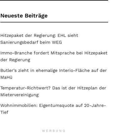
Neueste Beiträge
Hitzepaket der Regierung: EHL sieht
Sanierungsbedarf beim WEG
Immo-Branche fordert Mitsprache bei Hitzepaket
der Regierung
Butler’s zieht in ehemalige Interio-Fläche auf der
MaHü
Temperatur-Richtwert? Das ist der Hitzeplan der
Mietervereinigung
Wohnimmobilien: Eigentumsquote auf 20-Jahre-
Tief
WERBUNG