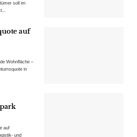
tümer soll im
...
uote auf
nde Wohnfläche –
ntumsquote in
epark
e auf
istik- und