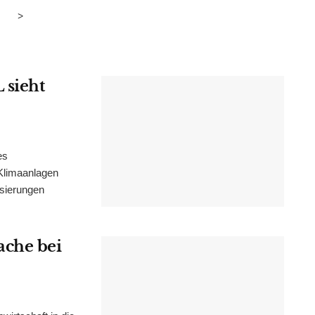
>
 sieht
es
Klimaanlagen
isierungen
ache bei