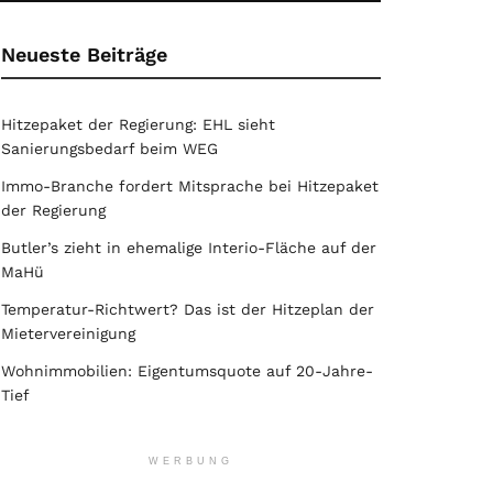
Neueste Beiträge
Hitzepaket der Regierung: EHL sieht
Sanierungsbedarf beim WEG
Immo-Branche fordert Mitsprache bei Hitzepaket
der Regierung
Butler’s zieht in ehemalige Interio-Fläche auf der
MaHü
Temperatur-Richtwert? Das ist der Hitzeplan der
Mietervereinigung
Wohnimmobilien: Eigentumsquote auf 20-Jahre-
Tief
WERBUNG