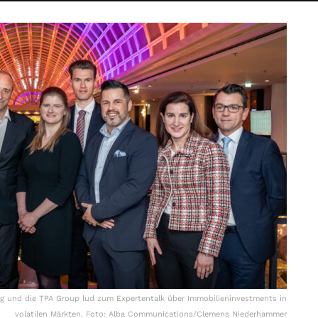
g und die TPA Group lud zum Expertentalk über Immobilieninvestments in
volatilen Märkten. Foto: Alba Communications/Clemens Niederhammer