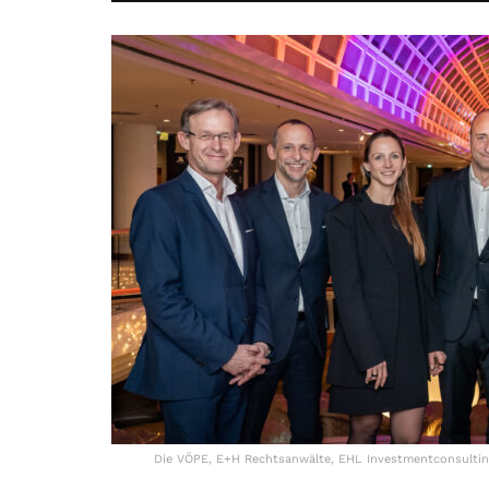
Die VÖPE, E+H Rechtsanwälte, EHL Investmentconsultin