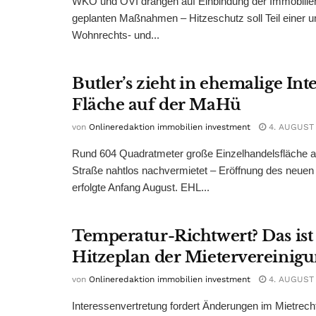
WKÖ und ÖVI drängen auf Einbindung der Immobilienw
geplanten Maßnahmen – Hitzeschutz soll Teil einer
Wohnrechts- und...
Butler’s zieht in ehemalige Int
Fläche auf der MaHü
von
Onlineredaktion immobilien investment
4. AUGUST
Rund 604 Quadratmeter große Einzelhandelsfläche au
Straße nahtlos nachvermietet – Eröffnung des neuen
erfolgte Anfang August. EHL...
Temperatur-Richtwert? Das ist
Hitzeplan der Mietervereinig
von
Onlineredaktion immobilien investment
4. AUGUST
Interessenvertretung fordert Änderungen im Mietrech