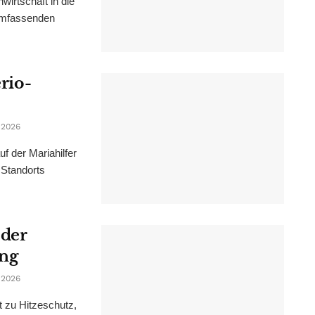
irtschaft in die
 umfassenden
erio-
 2026
f der Mariahilfer
 Standorts
 der
ung
 2026
t zu Hitzeschutz,