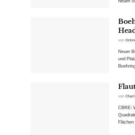
neuen St
Boeh
Head
von
Onlin
Neuer Bü
und Plat
Boehring
Flau
von
Charl
CBRE: Wi
Quadrat
Flächen 