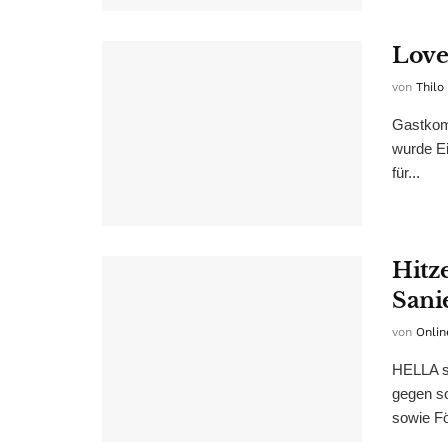
Love 
von
Thilo
Gastkom
wurde Ei
für...
Hitz
Sani
von
Onlin
HELLA s
gegen so
sowie Fö