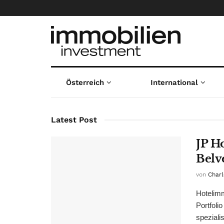
immobilien 
Österreich
International
Latest Post
JP H
Belv
von
Charl
Hotelim
Portfolio
spezialis