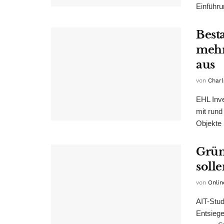
Einführu
Best
mehr
aus
von
Charl
EHL Inve
mit rund
Objekte b
Grün
soll
von
Onlin
AIT-Stud
Entsiege