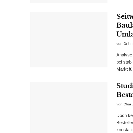
Seit
Baul
Uml
von
Onlin
Analyse
bei stab
Markt fü
Stud
Best
von
Charl
Doch ke
Bestelle
konstat