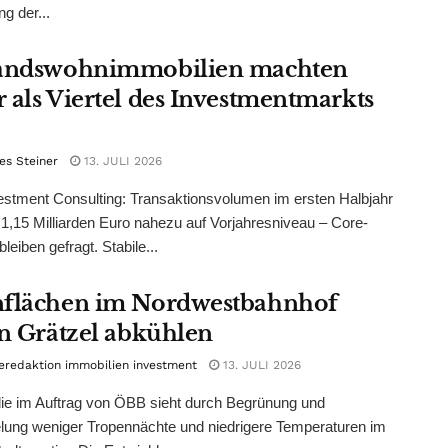
ng der...
andswohnimmobilien machten
 als Viertel des Investmentmarkts
es Steiner
13. JULI 2026
stment Consulting: Transaktionsvolumen im ersten Halbjahr
 1,15 Milliarden Euro nahezu auf Vorjahresniveau – Core-
leiben gefragt. Stabile...
flächen im Nordwestbahnhof
en Grätzel abkühlen
eredaktion immobilien investment
13. JULI 2026
ie im Auftrag von ÖBB sieht durch Begrünung und
lung weniger Tropennächte und niedrigere Temperaturen im