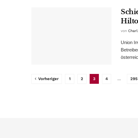
Schi
Hilt
von
Charl
Union In
Betreibe
österrei
Vorheriger
1
2
3
4
…
295