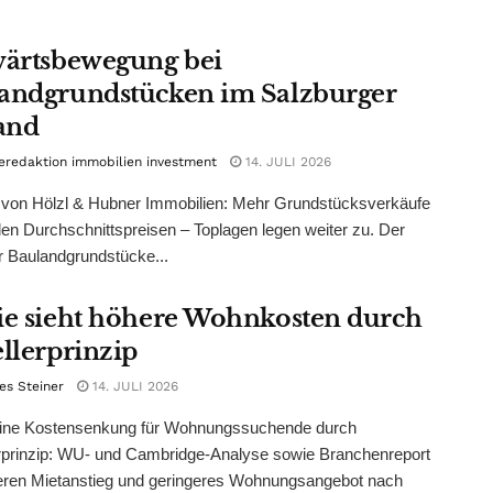
wärtsbewegung bei
andgrundstücken im Salzburger
and
eredaktion immobilien investment
14. JULI 2026
 von Hölzl & Hubner Immobilien: Mehr Grundstücksverkäufe
ilen Durchschnittspreisen – Toplagen legen weiter zu. Der
r Baulandgrundstücke...
ie sieht höhere Wohnkosten durch
ellerprinzip
es Steiner
14. JULI 2026
ine Kostensenkung für Wohnungssuchende durch
rprinzip: WU- und Cambridge-Analyse sowie Branchenreport
ieren Mietanstieg und geringeres Wohnungsangebot nach