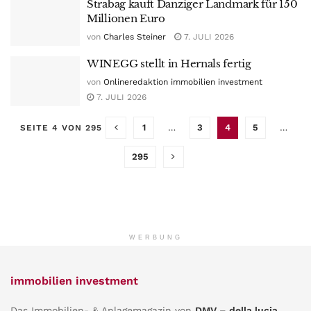
Strabag kauft Danziger Landmark für 150
Millionen Euro
von
Charles Steiner
7. JULI 2026
WINEGG stellt in Hernals fertig
von
Onlineredaktion immobilien investment
7. JULI 2026
1
…
3
4
5
…
SEITE 4 VON 295
295
WERBUNG
immobilien investment
Das Immobilien- & Anlagemagazin von
DMV – della lucia