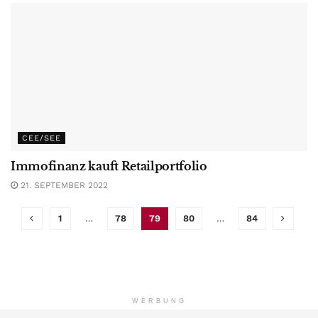
CEE/SEE
Immofinanz kauft Retailportfolio
21. SEPTEMBER 2022
1
…
78
79
80
…
84
WERBUNG