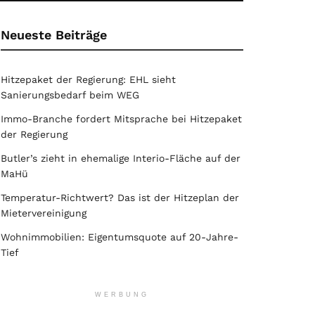
Neueste Beiträge
Hitzepaket der Regierung: EHL sieht
Sanierungsbedarf beim WEG
Immo-Branche fordert Mitsprache bei Hitzepaket
der Regierung
Butler’s zieht in ehemalige Interio-Fläche auf der
MaHü
Temperatur-Richtwert? Das ist der Hitzeplan der
Mietervereinigung
Wohnimmobilien: Eigentumsquote auf 20-Jahre-
Tief
WERBUNG