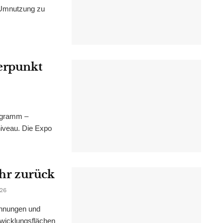
 Umnutzung zu
werpunkt
ogramm –
niveau. Die Expo
ahr zurück
026
ohnungen und
wicklungsflächen