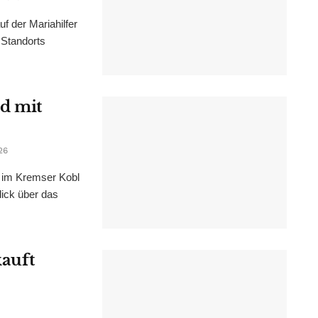
f der Mariahilfer
 Standorts
d mit
26
im Kremser Kobl
lick über das
kauft