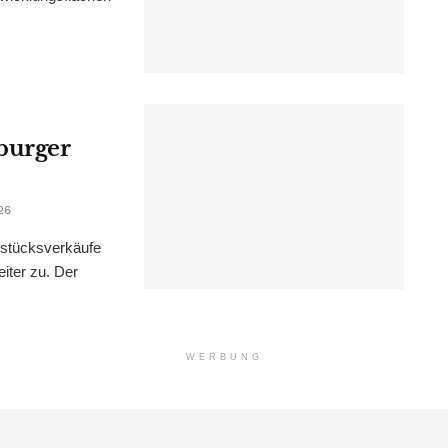
burger
26
dstücksverkäufe
iter zu. Der
WERBUNG