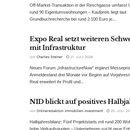
Off-Market-Transaktion in der Reschgasse umfasst
rund 90 Eigentumswohnungen – Kaufpreis liegt laut
Grundbuchrecherche bei rund 2.100 Euro je...
Expo Real setzt weiteren Sch
mit Infrastruktur
von
Charles Steiner
21. JULI 2026
Neues Forum „InfrastructureNow“ ergänzt Messepr
Anmeldestand drei Monate vor Beginn auf Vorjahres
Real erweitert ihr Profil und...
NID blickt auf positives Halbj
von
Onlineredaktion immobilien investment
20. JULI 2
Halbjahresbilanz: Fünf Projektstarts mit rund 200 W
hohe Verkaufsquoten – Unternehmen sucht neue Ent