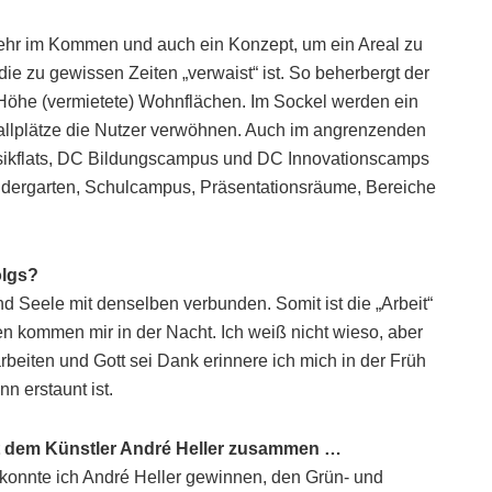
ehr im Kommen und auch ein Konzept, um ein Areal zu
die zu gewissen Zeiten „verwaist“ ist. So beherbergt der
Höhe (vermietete) Wohnflächen. Im Sockel werden ein
llplätze die Nutzer verwöhnen. Auch im angrenzenden
usikflats, DC Bildungscampus und DC Innovationscamps
ndergarten, Schulcampus, Präsentationsräume, Bereiche
olgs?
nd Seele mit denselben verbunden. Somit ist die „Arbeit“
en kommen mir in der Nacht. Ich weiß nicht wieso, aber
beiten und Gott sei Dank erinnere ich mich in der Früh
n erstaunt ist.
mit dem Künstler André Heller zusammen …
konnte ich André Heller gewinnen, den Grün- und