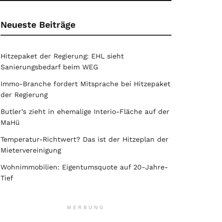
Neueste Beiträge
Hitzepaket der Regierung: EHL sieht
Sanierungsbedarf beim WEG
Immo-Branche fordert Mitsprache bei Hitzepaket
der Regierung
Butler’s zieht in ehemalige Interio-Fläche auf der
MaHü
Temperatur-Richtwert? Das ist der Hitzeplan der
Mietervereinigung
Wohnimmobilien: Eigentumsquote auf 20-Jahre-
Tief
WERBUNG