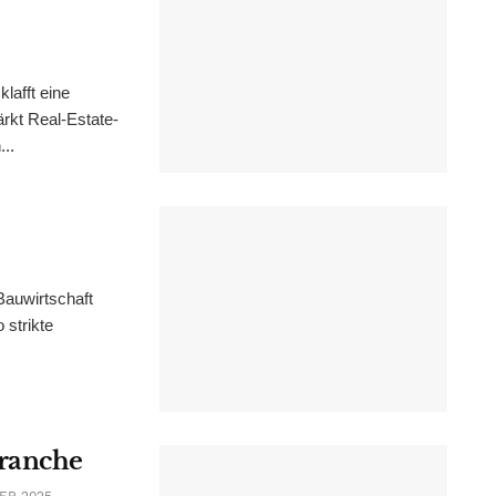
lafft eine
rkt Real-Estate-
..
 Bauwirtschaft
 strikte
Branche
ER 2025