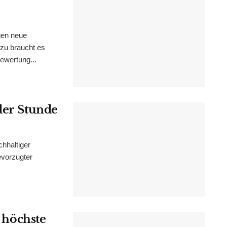
gen neue
zu braucht es
ewertung...
 der Stunde
chhaltiger
evorzugter
s höchste