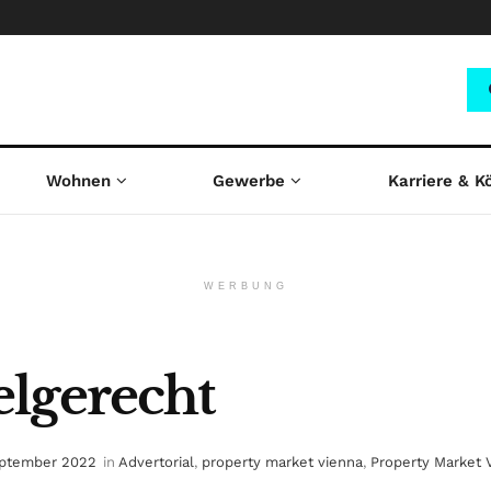
Wohnen
Gewerbe
Karriere & K
WERBUNG
lgerecht
eptember 2022
in
Advertorial
,
property market vienna
,
Property Market 