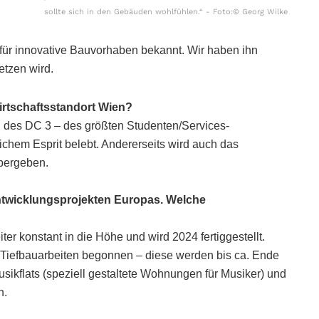
sollte sich in den Gebäuden wohlfühlen.“ - Foto:© Georg Wilke
t für innovative Bauvorhaben bekannt. Wir haben ihn
etzen wird.
irtschaftsstandort Wien?
ng des DC 3 – des größten Studenten/Services-
chem Esprit belebt. Andererseits wird auch das
bergeben.
ntwicklungsprojekten
Europas. Welche
onstant in die Höhe und wird 2024 fertiggestellt.
 Tiefbauarbeiten begonnen – diese werden bis ca. Ende
ikflats (speziell gestaltete Wohnungen für Musiker) und
n.