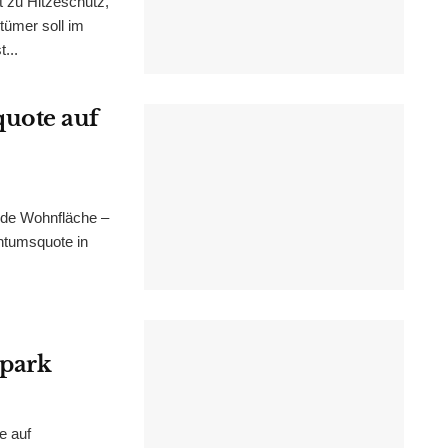
t zu Hitzeschutz,
tümer soll im
...
uote auf
nde Wohnfläche –
ntumsquote in
epark
e auf