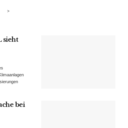
>
 sieht
es
Klimaanlagen
isierungen
ache bei