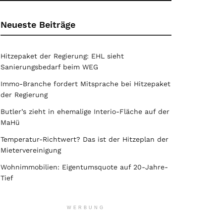
Neueste Beiträge
Hitzepaket der Regierung: EHL sieht
Sanierungsbedarf beim WEG
Immo-Branche fordert Mitsprache bei Hitzepaket
der Regierung
Butler’s zieht in ehemalige Interio-Fläche auf der
MaHü
Temperatur-Richtwert? Das ist der Hitzeplan der
Mietervereinigung
Wohnimmobilien: Eigentumsquote auf 20-Jahre-
Tief
WERBUNG