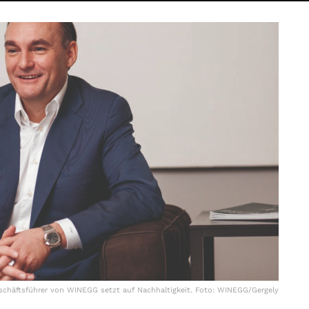
eschäftsführer von WINEGG setzt auf Nachhaltigkeit. Foto: WINEGG/Gergely