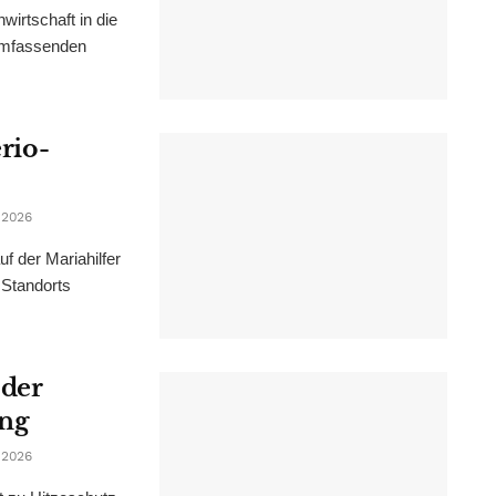
irtschaft in die
 umfassenden
erio-
 2026
f der Mariahilfer
 Standorts
 der
ung
 2026