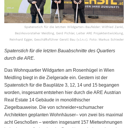
Spatenstich für die letzten Wildgarten-Baufelder: Wilfried Zankl,
Bezirksvorsteher Meidling, Gerd Pichler, Leiter ARE Projektentwicklung,
Reinhard Egger, Geschäftsführer Gerstl Bau (v.l.n.r.). Foto: Markus Schieder
Spatenstich für die letzten Bauabschnitte des Quartiers
durch die ARE.
Das Wohnquartier Wildgarten am Rosenhügel in Wien
Meidling biegt in die Zielgerade ein. Gestern ist der
Spatenstich für die Bauplätze 3, 12, 14 und 15 begangen
worden, insgesamt entstehen hier durch die ARE Austrian
Real Estate 14 Gebäude in monolithischer
Ziegelbauweise. Die von schneider+schumacher
Architekten geplanten Wohnhäuser– von zwei bis maximal
acht Geschoßen – werden insgesamt 157 Mietwohnungen