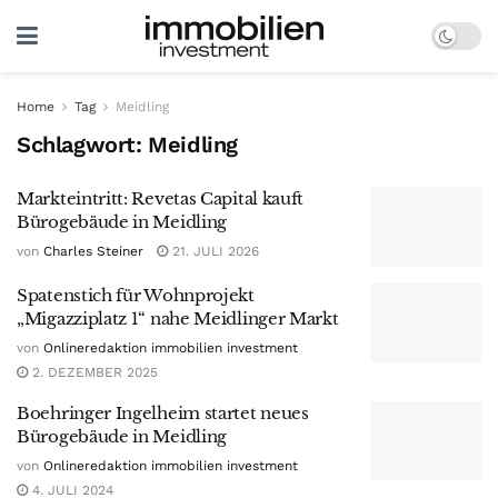
Home
Tag
Meidling
Schlagwort:
Meidling
Markteintritt: Revetas Capital kauft
Bürogebäude in Meidling
von
Charles Steiner
21. JULI 2026
Spatenstich für Wohnprojekt
„Migazziplatz 1“ nahe Meidlinger Markt
von
Onlineredaktion immobilien investment
2. DEZEMBER 2025
Boehringer Ingelheim startet neues
Bürogebäude in Meidling
von
Onlineredaktion immobilien investment
4. JULI 2024