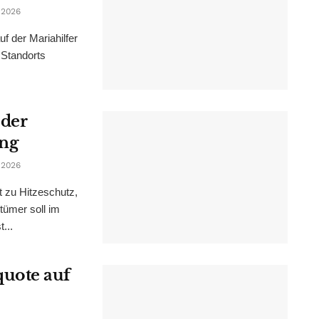
 2026
f der Mariahilfer
 Standorts
 der
ung
 2026
t zu Hitzeschutz,
tümer soll im
...
uote auf