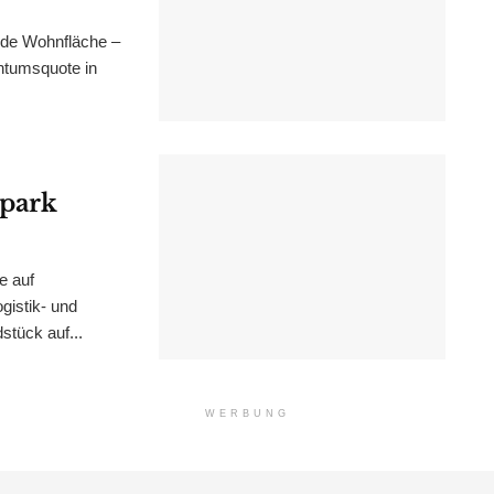
nde Wohnfläche –
ntumsquote in
epark
e auf
istik- und
stück auf...
WERBUNG