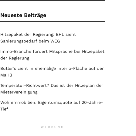
Neueste Beiträge
Hitzepaket der Regierung: EHL sieht
Sanierungsbedarf beim WEG
Immo-Branche fordert Mitsprache bei Hitzepaket
der Regierung
Butler’s zieht in ehemalige Interio-Fläche auf der
MaHü
Temperatur-Richtwert? Das ist der Hitzeplan der
Mietervereinigung
Wohnimmobilien: Eigentumsquote auf 20-Jahre-
Tief
WERBUNG