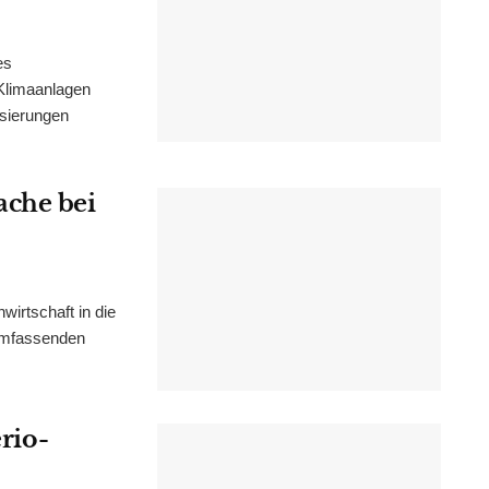
es
Klimaanlagen
isierungen
ache bei
irtschaft in die
 umfassenden
erio-