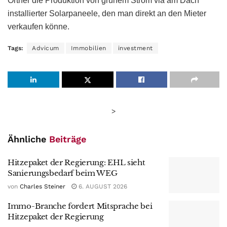
Ortner die Produktion von grünem Strom via am Dach
installierter Solarpaneele, den man direkt an den Mieter
verkaufen könne.
Tags:
Advicum
Immobilien
investment
>
Ähnliche
Beiträge
Hitzepaket der Regierung: EHL sieht
Sanierungsbedarf beim WEG
von
Charles Steiner
6. AUGUST 2026
Immo-Branche fordert Mitsprache bei
Hitzepaket der Regierung