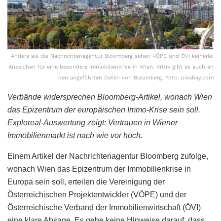
Anders als die Nachrichtenagentur Bloomberg sehen VÖPE und ÖVI keinerlei
Anzeichen für eine besondere Immobilienkrise in Wien. Kritik gibt es auch an
den angeführten Daten von Bloomberg. Foto: pixabay.com
Verbände widersprechen Bloomberg-Artikel, wonach Wien
das Epizentrum der europäischen Immo-Krise sein soll.
Exploreal-Auswertung zeigt: Vertrauen in Wiener
Immobilienmarkt ist nach wie vor hoch.
Einem Artikel der Nachrichtenagentur Bloomberg zufolge,
wonach Wien das Epizentrum der Immobilienkrise in
Europa sein soll, erteilen die Vereinigung der
Österreichischen Projektentwickler (VÖPE) und der
Österreichische Verband der Immobilienwirtschaft (ÖVI)
eine klare Absage. Es gebe keine Hinweise darauf, dass