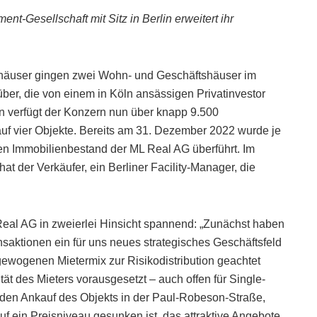
-Gesellschaft mit Sitz in Berlin erweitert ihr
tshäuser gingen zwei Wohn- und Geschäftshäuser im
ber, die von einem in Köln ansässigen Privatinvestor
 verfügt der Konzern nun über knapp 9.500
 auf vier Objekte. Bereits am 31. Dezember 2022 wurde je
den Immobilienbestand der ML Real AG überführt. Im
t der Verkäufer, ein Berliner Facility-Manager, die
 Real AG in zweierlei Hinsicht spannend: „Zunächst haben
saktionen ein für uns neues strategisches Geschäftsfeld
ewogenen Mietermix zur Risikodistribution geachtet
ät des Mieters vorausgesetzt – auch offen für Single-
 den Ankauf des Objekts in der Paul-Robeson-Straße,
f ein Preisniveau gesunken ist, das attraktive Angebote