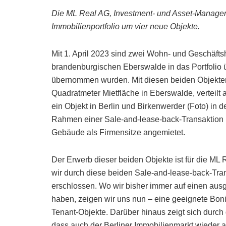
Die ML Real AG, Investment- und Asset-Management
Immobilienportfolio um vier neue Objekte.
Mit 1. April 2023 sind zwei Wohn- und Geschäf
brandenburgischen Eberswalde in das Portfolio ü
übernommen wurden. Mit diesen beiden Objekten
Quadratmeter Mietfläche in Eberswalde, verteilt
ein Objekt in Berlin und Birkenwerder (Foto) in 
Rahmen einer Sale-and-lease-back-Transaktion ha
Gebäude als Firmensitze angemietet.
Der Erwerb dieser beiden Objekte ist für die ML
wir durch diese beiden Sale-and-lease-back-Tran
erschlossen. Wo wir bisher immer auf einen ausg
haben, zeigen wir uns nun – eine geeignete Bonit
Tenant-Objekte. Darüber hinaus zeigt sich durch
dass auch der Berliner Immobilienmarkt wieder au