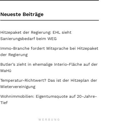
Neueste Beiträge
Hitzepaket der Regierung: EHL sieht
Sanierungsbedarf beim WEG
Immo-Branche fordert Mitsprache bei Hitzepaket
der Regierung
Butler’s zieht in ehemalige Interio-Fläche auf der
MaHü
Temperatur-Richtwert? Das ist der Hitzeplan der
Mietervereinigung
Wohnimmobilien: Eigentumsquote auf 20-Jahre-
Tief
WERBUNG