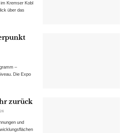
im Kremser Kobl
lick über das
werpunkt
ogramm –
niveau. Die Expo
ahr zurück
026
ohnungen und
wicklungsflächen