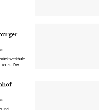
burger
26
dstücksverkäufe
iter zu. Der
nhof
26
ng und