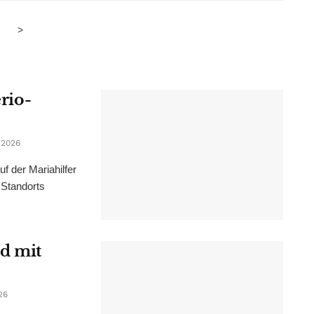
>
erio-
 2026
f der Mariahilfer
 Standorts
d mit
26