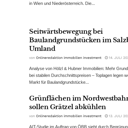
in Wien und Niederösterreich. Die...
Seitwärtsbewegung bei
Baulandgrundstücken im Salz
Umland
von
Onlineredaktion immobilien investment
14. JULI 20
Analyse von Hölzl & Hubner Immobilien: Mehr Grun
bei stabilen Durchschnittspreisen – Toplagen legen we
Markt für Baulandgrundstücke...
Grünflächen im Nordwestbah
sollen Grätzel abkühlen
von
Onlineredaktion immobilien investment
13. JULI 20
AIT-Studie im Auftrag von ÖBB sieht durch Begrünu