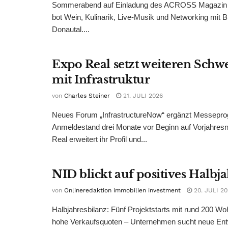
Sommerabend auf Einladung des ACROSS Magazin 
bot Wein, Kulinarik, Live-Musik und Networking mit B
Donautal....
Expo Real setzt weiteren Sch
mit Infrastruktur
von
Charles Steiner
21. JULI 2026
Neues Forum „InfrastructureNow“ ergänzt Messepr
Anmeldestand drei Monate vor Beginn auf Vorjahres
Real erweitert ihr Profil und...
NID blickt auf positives Halbj
von
Onlineredaktion immobilien investment
20. JULI 2
Halbjahresbilanz: Fünf Projektstarts mit rund 200 W
hohe Verkaufsquoten – Unternehmen sucht neue Ent