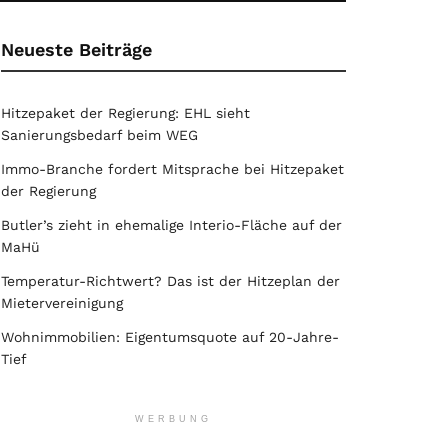
Neueste Beiträge
Hitzepaket der Regierung: EHL sieht
Sanierungsbedarf beim WEG
Immo-Branche fordert Mitsprache bei Hitzepaket
der Regierung
Butler’s zieht in ehemalige Interio-Fläche auf der
MaHü
Temperatur-Richtwert? Das ist der Hitzeplan der
Mietervereinigung
Wohnimmobilien: Eigentumsquote auf 20-Jahre-
Tief
WERBUNG