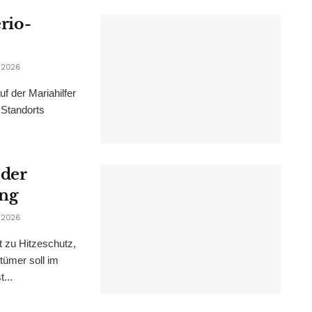
erio-
 2026
f der Mariahilfer
 Standorts
 der
ung
 2026
t zu Hitzeschutz,
tümer soll im
...