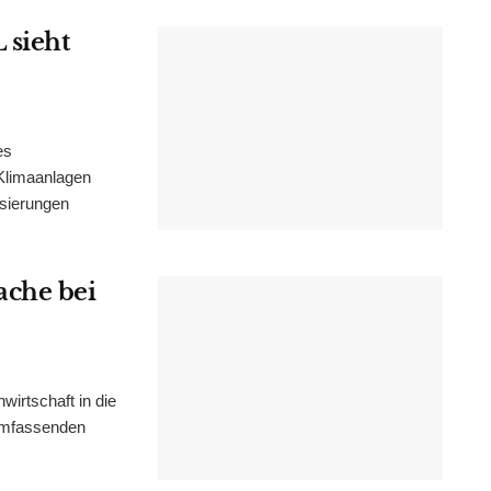
 sieht
es
Klimaanlagen
isierungen
ache bei
irtschaft in die
 umfassenden