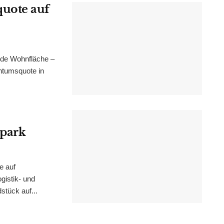
uote auf
nde Wohnfläche –
ntumsquote in
epark
e auf
istik- und
stück auf...