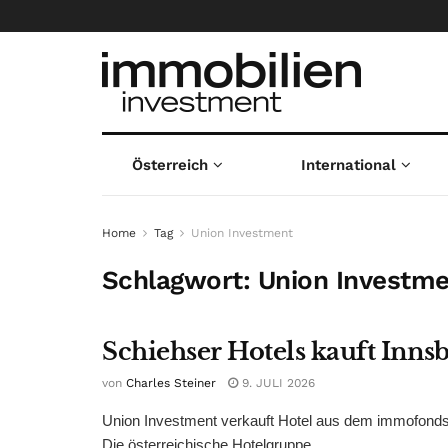
Österreich
International
Home
Tag
Union Investment
Schlagwort:
Union Investm
Schiehser Hotels kauft Inns
von
Charles Steiner
9. JULI 2026
Union Investment verkauft Hotel aus dem immofonds 1
Die österreichische Hotelgruppe ...