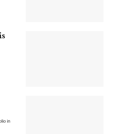
is
io in