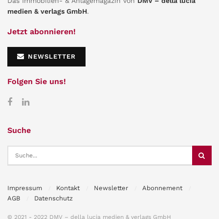
Das Immobilien- & Anlagemagazin von
DMV – della lucia
medien & verlags GmbH
.
Jetzt abonnieren!
NEWSLETTER
Folgen Sie uns!
Suche
Impressum
Kontakt
Newsletter
Abonnement
AGB
Datenschutz
© 2021 - 2022 DMV – della lucia medien & verlags GmbH