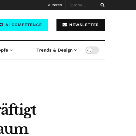
Autoren
AI COMPETENCE
NEWSLETTER
öpfe
Trends & Design
ftigt
raum