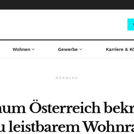
Wohnen
Gewerbe
Karriere & K
WERBUNG
um Österreich bekrä
u leistbarem Wohn