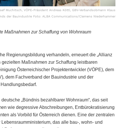
osef Muchitsch, VÖPE-Präsident Andreas Köttl, GBV-Verbandsobmann Klaus
ands der Bauindustrie Foto: ALBA Communications/Clemens Niederhammer
lte Maßnahmen zur Schaffung von Wohnraum
 Regierungsbildung verhandeln, erneuert die „Allianz
h gezielten Maßnahmen zur Schaffung leistbaren
inigung Österreichischer Projektentwickler (VÖPE), dem
), dem Fachverband der Bauindustrie und der
 Handlungsbedarf.
as deutsche „Bündnis bezahlbarer Wohnraum“, das seit
hmen wie degressive Abschreibungen, Entbürokratisierung
en als Vorbild für Österreich dienen. Eine der zentralen
r Lebensraumministerium, das alle bau-, wohn- und