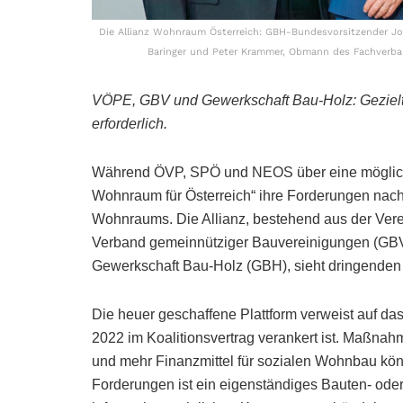
Die Allianz Wohnraum Österreich: GBH-Bundesvorsitzender J
Baringer und Peter Krammer, Obmann des Fachverb
VÖPE, GBV und Gewerkschaft Bau-Holz: Gezie
erforderlich.
Während ÖVP, SPÖ und NEOS über eine mögliche
Wohnraum für Österreich“ ihre Forderungen nac
Wohnraums. Die Allianz, bestehend aus der Vere
Verband gemeinnütziger Bauvereinigungen (GBV
Gewerkschaft Bau-Holz (GBH), sieht dringenden
Die heuer geschaffene Plattform verweist auf d
2022 im Koalitionsvertrag verankert ist. Maßna
und mehr Finanzmittel für sozialen Wohnbau könnt
Forderungen ist ein eigenständiges Bauten- ode