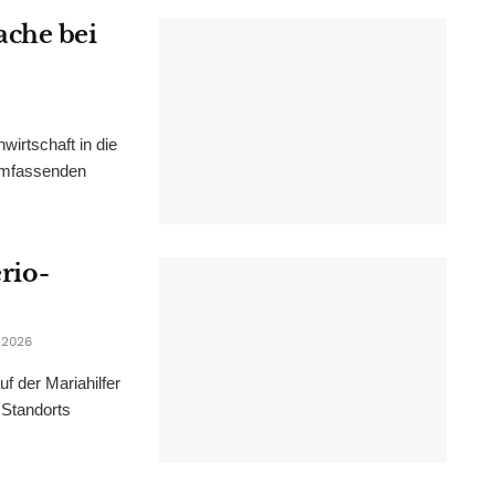
ache bei
irtschaft in die
 umfassenden
erio-
 2026
f der Mariahilfer
 Standorts