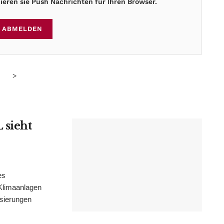
eren sie Push Nachrichten für Ihren Browser.
ABMELDEN
>
 sieht
es
Klimaanlagen
isierungen