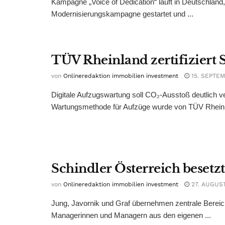
Kampagne „Voice of Dedication“ läuft in Deutschlan
Modernisierungskampagne gestartet und ...
TÜV Rheinland zertifizier
von
Onlineredaktion immobilien investment
15. SEPTEM
Digitale Aufzugswartung soll CO₂-Ausstoß deutlich ver
Wartungsmethode für Aufzüge wurde von TÜV Rheinla
Schindler Österreich besetz
von
Onlineredaktion immobilien investment
27. AUGUST
Jung, Javornik und Graf übernehmen zentrale Bereich
Managerinnen und Managern aus den eigenen ...