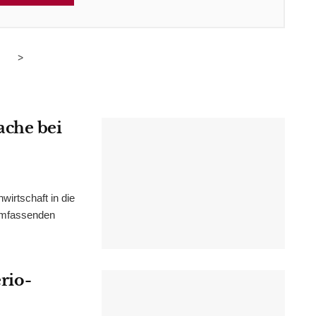
>
ache bei
irtschaft in die
 umfassenden
erio-