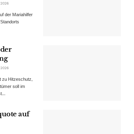
 2026
f der Mariahilfer
 Standorts
 der
ung
 2026
t zu Hitzeschutz,
tümer soll im
...
uote auf