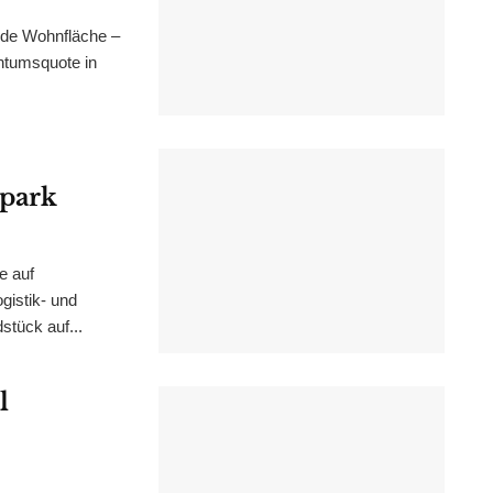
nde Wohnfläche –
ntumsquote in
epark
e auf
istik- und
stück auf...
l