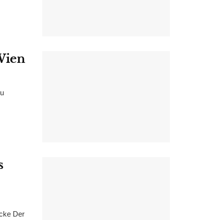
Wien
eu
s
öcke Der