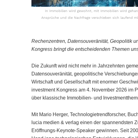
In Immobilien wird gewohnt, mit Immobilien wird geha
Ansprüche und die Nachfrage verschieben sich laufend mit
Rechenzentren, Datensouveränität, Geopolitik u
Kongress bringt die entscheidenden Themen uns
Die Zukunft wird nicht mehr in Jahrzehnten geme
Datensouveränität, geopolitische Verschiebung
Wirtschaft und Gesellschaft mit enormer Geschwi
investment Kongress am 4. November 2026 im Pa
über klassische Immobilien- und Investmentthem
Mit Mario Herger, Technologietrendforscher, Buc
lucia medien & verlag einen der spannendsten 
Eröffnungs-Keynote-Speaker gewinnen. Seit 2001 l