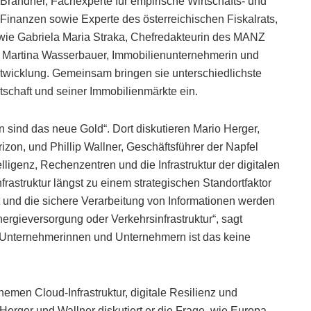
randner, Fachexperte für empirische Wirtschafts- und
Finanzen sowie Experte des österreichischen Fiskalrats,
 wie Gabriela Maria Straka, Chefredakteurin des MANZ
 Martina Wasserbauer, Immobilienunternehmerin und
ntwicklung. Gemeinsam bringen sie unterschiedlichste
tschaft und seiner Immobilienmärkte ein.
sind das neue Gold“. Dort diskutieren Mario Herger,
izon, und Phillip Wallner, Geschäftsführer der Napfel
lligenz, Rechenzentren und die Infrastruktur der digitalen
frastruktur längst zu einem strategischen Standortfaktor
 und die sichere Verarbeitung von Informationen werden
nergieversorgung oder Verkehrsinfrastruktur“, sagt
n Unternehmerinnen und Unternehmern ist das keine
hemen Cloud-Infrastruktur, digitale Resilienz und
erger und Wallner diskutiert er die Frage, wie Europa