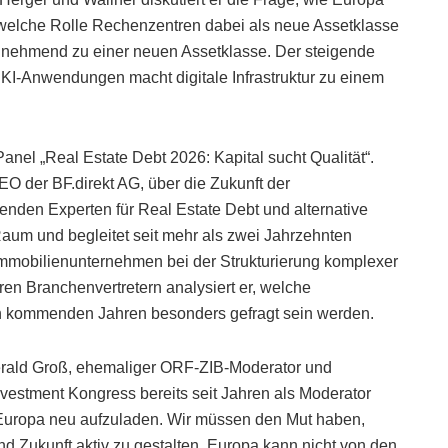
d welche Rolle Rechenzentren dabei als neue Assetklasse
unehmend zu einer neuen Assetklasse. Der steigende
KI-Anwendungen macht digitale Infrastruktur zu einem
nel „Real Estate Debt 2026: Kapital sucht Qualität“.
EO der BF.direkt AG, über die Zukunft der
renden Experten für Real Estate Debt und alternative
aum und begleitet seit mehr als zwei Jahrzehnten
d Immobilienunternehmen bei der Strukturierung komplexer
en Branchenvertretern analysiert er, welche
n kommenden Jahren besonders gefragt sein werden.
erald Groß, ehemaliger ORF-ZIB-Moderator und
nvestment Kongress bereits seit Jahren als Moderator
, Europa neu aufzuladen. Wir müssen den Mut haben,
 Zukunft aktiv zu gestalten. Europa kann nicht von den