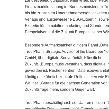
Landesverteidigungsakademie Wien, über Peter B
Finanzmarktforschung im Bundesministerium für 
bis hin zu starken Unternehmerpersönlichkeiten
Verlags und ausgewiesene ESG-Expertin, sowie
Expertin für Immobilienmarketing und Standorte
Perspektiven auf die Zukunft Europas, seiner Wir
Besondere Aufmerksamkeit gilt dem Panel „Daten 
Truc Pham, Strategic Advisor of the Board bei Yor
GmbH, über digitale Souveränität, Künstliche Inte
Zukunft. „Europa muss verstehen, dass digitale In
geworden ist. Rechenzentren, Datensouveränität
künftig eine ähnlich zentrale Rolle spielen wie E
Wallner. „Gerade für die nächste Generation vo
Zukunftsfrage mehr, sondern Gegenwart.“
Truc Pham beschäftigt sich seit Jahren mit den T
europäische Datensouveränität. Gemeinsam mit H