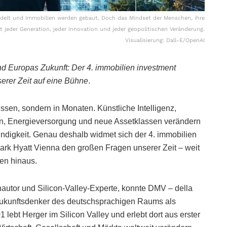
ndelt und Immobilien werden gebaut. Doch das Mindset der Menschen, ihre
 jeder Generation, jeder Innovation und jeder geopolitischen Veränderung.
Visualisierung: Dall-E/OpenAI
nd Europas Zukunft: Der 4. immobilien investment
erer Zeit auf eine Bühne
.
ssen, sondern in Monaten. Künstliche Intelligenz,
en, Energieversorgung und neue Assetklassen verändern
ndigkeit. Genau deshalb widmet sich der 4. immobilien
rk Hyatt Vienna den großen Fragen unserer Zeit – weit
en hinaus.
hautor und Silicon-Valley-Experte, konnte DMV – della
Zukunftsdenker des deutschsprachigen Raums als
ebt Herger im Silicon Valley und erlebt dort aus erster