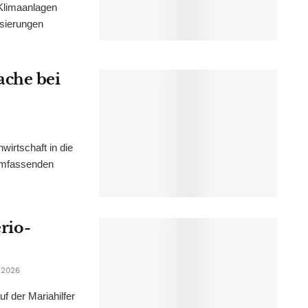
Klimaanlagen
isierungen
ache bei
irtschaft in die
 umfassenden
erio-
 2026
f der Mariahilfer