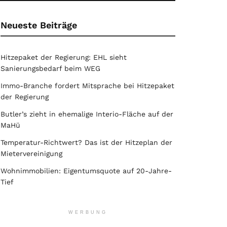
Neueste Beiträge
Hitzepaket der Regierung: EHL sieht
Sanierungsbedarf beim WEG
Immo-Branche fordert Mitsprache bei Hitzepaket
der Regierung
Butler’s zieht in ehemalige Interio-Fläche auf der
MaHü
Temperatur-Richtwert? Das ist der Hitzeplan der
Mietervereinigung
Wohnimmobilien: Eigentumsquote auf 20-Jahre-
Tief
WERBUNG