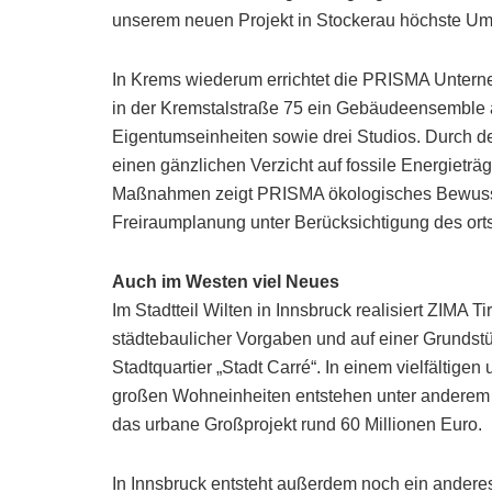
unserem neuen Projekt in Stockerau höchste Umw
In Krems wiederum errichtet die PRISMA Untern
in der Kremstalstraße 75 ein Gebäudeensemble 
Eigentumseinheiten sowie drei Studios. Durch 
einen gänzlichen Verzicht auf fossile Energietr
Maßnahmen zeigt PRISMA ökologisches Bewussts
Freiraumplanung unter Berücksichtigung des orts
Auch im Westen viel Neues
Im Stadtteil Wilten in Innsbruck realisiert ZIMA 
städtebaulicher Vorgaben und auf einer Grundstü
Stadtquartier „Stadt Carré“. In einem vielfältige
großen Wohneinheiten entstehen unter anderem 4
das urbane Großprojekt rund 60 Millionen Euro.
In Innsbruck entsteht außerdem noch ein anderes 