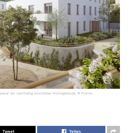
rena“ ein nachhaltig errichtetes Wohngebäude. © Prisma
Tweet
Teilen