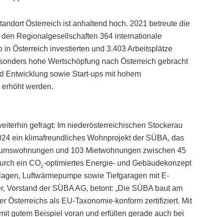
andort Österreich ist anhaltend hoch. 2021 betreute die
den Regionalgesellschaften 364 internationale
in Österreich investierten und 3.403 Arbeitsplätze
esonders hohe Wertschöpfung nach Österreich gebracht
d Entwicklung sowie Start-ups mit hohem
t erhöht werden.
iterhin gefragt: Im niederösterreichischen Stockerau
2024 ein klimafreundliches Wohnprojekt der SÜBA, das
entumswohnungen und 103 Mietwohnungen zwischen 45
urch ein CO
-optimiertes Energie- und Gebäudekonzept
2
anlagen, Luftwärmepumpe sowie Tiefgaragen mit E-
rger, Vorstand der SÜBA AG, betont: „Die SÜBA baut am
er Österreichs als EU-Taxonomie-konform zertifiziert. Mit
mit gutem Beispiel voran und erfüllen gerade auch bei