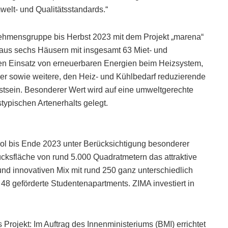
elt- und Qualitätsstandards.“
ehmensgruppe bis Herbst 2023 mit dem Projekt „marena“
aus sechs Häusern mit insgesamt 63 Miet- und
den Einsatz von erneuerbaren Energien beim Heizsystem,
äger sowie weitere, den Heiz- und Kühlbedarf reduzierende
ein. Besonderer Wert wird auf eine umweltgerechte
typischen Artenerhalts gelegt.
Tirol bis Ende 2023 unter Berücksichtigung besonderer
cksfläche von rund 5.000 Quadratmetern das attraktive
n und innovativen Mix mit rund 250 ganz unterschiedlich
8 geförderte Studentenapartments. ZIMA investiert in
Projekt: Im Auftrag des Innenministeriums (BMI) errichtet