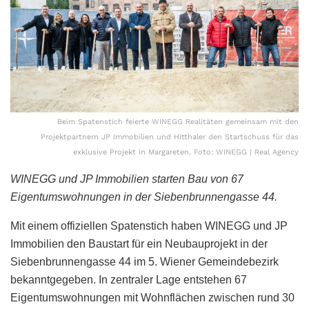
Beim Spatenstich feierte WINEGG Realitäten gemeinsam mit den
Projektpartnern JP Immobilien und Hitthaler den Startschuss für das
exklusive Projekt in Margareten. Foto: WINEGG | Real Agency
WINEGG und JP Immobilien starten Bau von 67
Eigentumswohnungen in der Siebenbrunnengasse 44.
Mit einem offiziellen Spatenstich haben WINEGG und JP
Immobilien den Baustart für ein Neubauprojekt in der
Siebenbrunnengasse 44 im 5. Wiener Gemeindebezirk
bekanntgegeben. In zentraler Lage entstehen 67
Eigentumswohnungen mit Wohnflächen zwischen rund 30