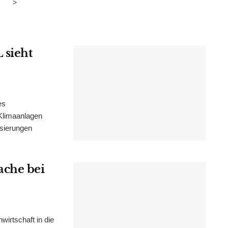
>
 sieht
es
Klimaanlagen
isierungen
ache bei
irtschaft in die