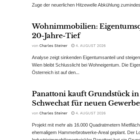
Zuge der neuerlichen Hitzewelle Abkühlung zumindest
Wohnimmobilien: Eigentumsq
20-Jahre-Tief
von
Charles Steiner
4. AUGUST 2026
Analyse zeigt sinkenden Eigentumsanteil und steige
Wien bleibt Schlusslicht bei Wohneigentum. Die Eige
Österreich ist auf den...
Panattoni kauft Grundstück in
Schwechat für neuen Gewerb
von
Charles Steiner
4. AUGUST 2026
Projekt mit mehr als 16.000 Quadratmetern Mietfläch
ehemaligem Hammerbrotwerke-Areal geplant. Der Log
Industrieimmobilienentwickler Panattoni hat ein Grund