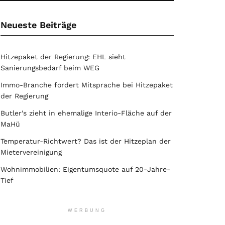
Neueste Beiträge
Hitzepaket der Regierung: EHL sieht
Sanierungsbedarf beim WEG
Immo-Branche fordert Mitsprache bei Hitzepaket
der Regierung
Butler’s zieht in ehemalige Interio-Fläche auf der
MaHü
Temperatur-Richtwert? Das ist der Hitzeplan der
Mietervereinigung
Wohnimmobilien: Eigentumsquote auf 20-Jahre-
Tief
WERBUNG