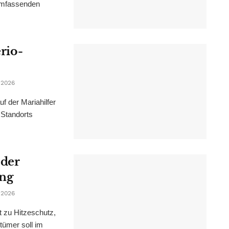
 umfassenden
erio-
 2026
f der Mariahilfer
 Standorts
 der
ung
 2026
t zu Hitzeschutz,
tümer soll im