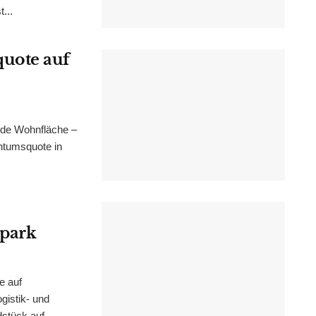
...
uote auf
nde Wohnfläche –
ntumsquote in
epark
e auf
istik- und
stück auf...