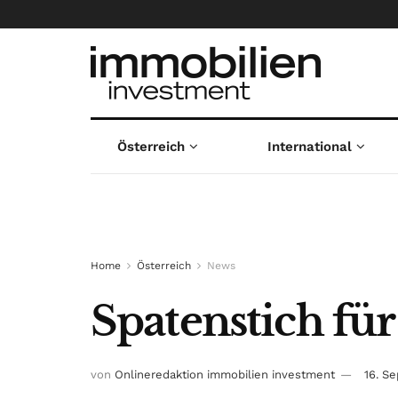
Österreich
International
Home
Österreich
News
Spatenstich fü
von
Onlineredaktion immobilien investment
16. S