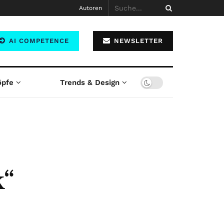
Autoren
AI COMPETENCE
NEWSLETTER
öpfe
Trends & Design
k“