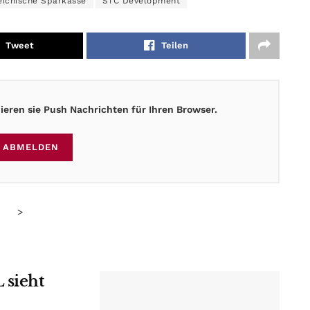
eichische Sparkasse
STC Development
Tweet
Teilen
eren sie Push Nachrichten für Ihren Browser.
ABMELDEN
>
 sieht