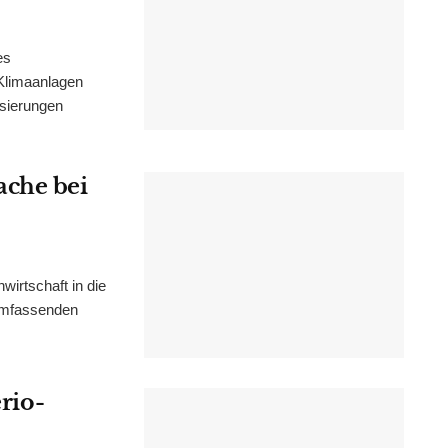
es
Klimaanlagen
isierungen
ache bei
irtschaft in die
 umfassenden
erio-