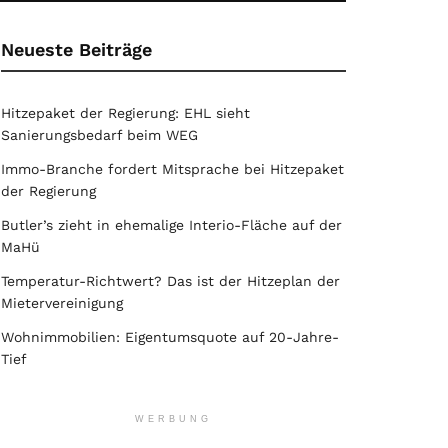
Neueste Beiträge
Hitzepaket der Regierung: EHL sieht
Sanierungsbedarf beim WEG
Immo-Branche fordert Mitsprache bei Hitzepaket
der Regierung
Butler’s zieht in ehemalige Interio-Fläche auf der
MaHü
Temperatur-Richtwert? Das ist der Hitzeplan der
Mietervereinigung
Wohnimmobilien: Eigentumsquote auf 20-Jahre-
Tief
WERBUNG