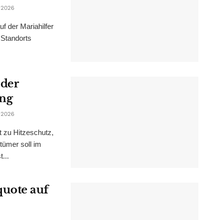
 2026
f der Mariahilfer
 Standorts
 der
ung
 2026
t zu Hitzeschutz,
tümer soll im
...
uote auf