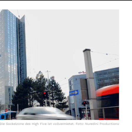
Die Sockelzone des High Five ist vollvermietet. Foto: Nuredini Productions