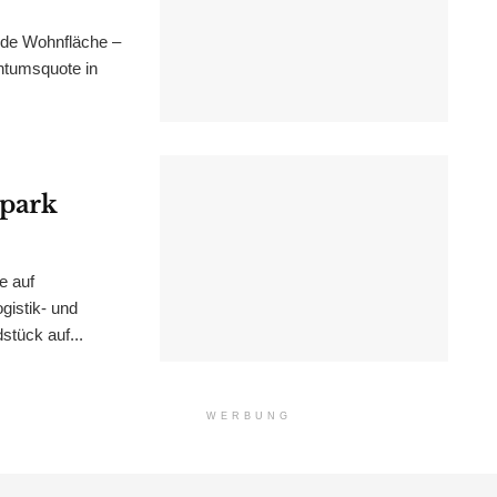
nde Wohnfläche –
ntumsquote in
epark
e auf
istik- und
stück auf...
WERBUNG