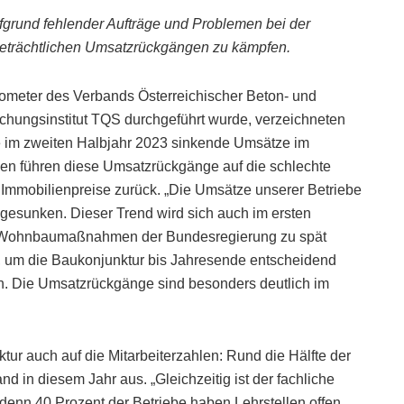
ufgrund fehlender Aufträge und Problemen bei der
 beträchtlichen Umsatzrückgängen zu kämpfen.
rometer des Verbands Österreichischer Beton- und
schungsinstitut TQS durchgeführt wurde, verzeichneten
he im zweiten Halbjahr 2023 sinkende Umsätze im
en führen diese Umsatzrückgänge auf die schlechte
n Immobilienpreise zurück. „Die Umsätze unserer Betriebe
 gesunken. Dieser Trend wird sich auch im ersten
en Wohnbaumaßnahmen der Bundesregierung zu spät
 um die Baukonjunktur bis Jahresende entscheidend
n. Die Umsatzrückgänge sind besonders deutlich im
ur auch auf die Mitarbeiterzahlen: Rund die Hälfte der
 in diesem Jahr aus. „Gleichzeitig ist der fachliche
enn 40 Prozent der Betriebe haben Lehrstellen offen,