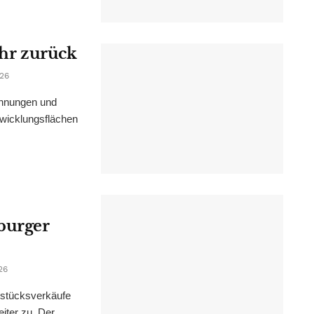
ahr zurück
026
ohnungen und
wicklungsflächen
burger
26
dstücksverkäufe
iter zu. Der