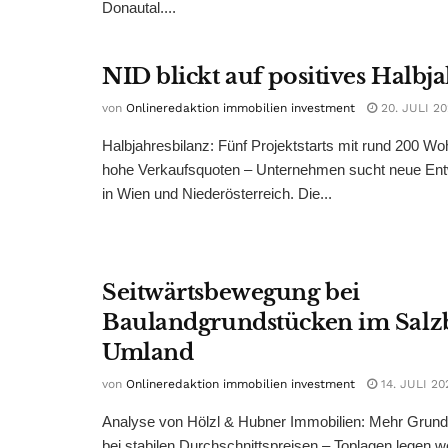
Donautal....
NID blickt auf positives Halbj
von
Onlineredaktion immobilien investment
20. JULI 2
Halbjahresbilanz: Fünf Projektstarts mit rund 200 W
hohe Verkaufsquoten – Unternehmen sucht neue Ent
in Wien und Niederösterreich. Die...
Seitwärtsbewegung bei
Baulandgrundstücken im Salz
Umland
von
Onlineredaktion immobilien investment
14. JULI 20
Analyse von Hölzl & Hubner Immobilien: Mehr Grun
bei stabilen Durchschnittspreisen – Toplagen legen we