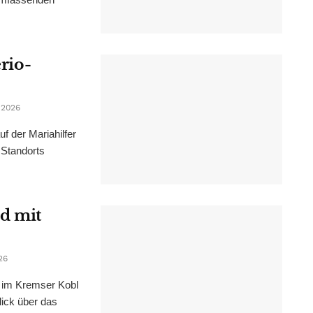
erio-
 2026
f der Mariahilfer
 Standorts
d mit
26
im Kremser Kobl
lick über das