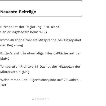
Neueste Beiträge
Hitzepaket der Regierung: EHL sieht
Sanierungsbedarf beim WEG
Immo-Branche fordert Mitsprache bei Hitzepaket
der Regierung
Butler’s zieht in ehemalige Interio-Fläche auf der
MaHü
Temperatur-Richtwert? Das ist der Hitzeplan der
Mietervereinigung
Wohnimmobilien: Eigentumsquote auf 20-Jahre-
Tief
WERBUNG