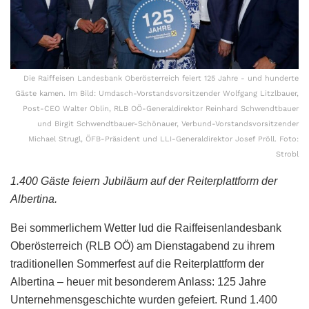
Die Raiffeisen Landesbank Oberösterreich feiert 125 Jahre - und hunderte
Gäste kamen. Im Bild: Umdasch-Vorstandsvorsitzender Wolfgang Litzlbauer,
Post-CEO Walter Oblin, RLB OÖ-Generaldirektor Reinhard Schwendtbauer
und Birgit Schwendtbauer-Schönauer, Verbund-Vorstandsvorsitzender
Michael Strugl, ÖFB-Präsident und LLI-Generaldirektor Josef Pröll. Foto:
Strobl
1.400 Gäste feiern Jubiläum auf der Reiterplattform der
Albertina.
Bei sommerlichem Wetter lud die Raiffeisenlandesbank
Oberösterreich (RLB OÖ) am Dienstagabend zu ihrem
traditionellen Sommerfest auf die Reiterplattform der
Albertina – heuer mit besonderem Anlass: 125 Jahre
Unternehmensgeschichte wurden gefeiert. Rund 1.400