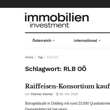
Österreich
International
Home
Tag
RLB OÖ
Schlagwort:
RLB OÖ
Raiffeisen-Konsortium kauf
von
Charles Steiner
29. MAI 2026
Bürogebäude in Döbling mit rund 23.000 Quadratmet
Gemeindebezirk hat einen ...