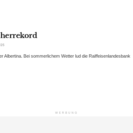
cherrekord
025
der Albertina. Bei sommerlichem Wetter lud die Raiffeisenlandesbank
WERBUNG