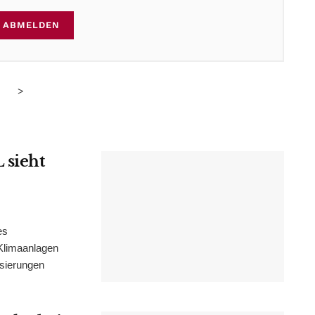
ABMELDEN
>
 sieht
es
Klimaanlagen
isierungen