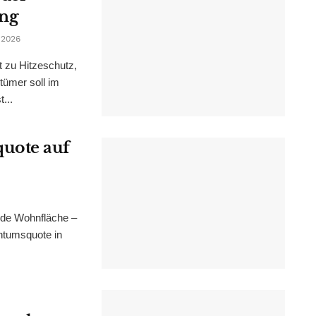
ung
 2026
t zu Hitzeschutz,
tümer soll im
...
uote auf
nde Wohnfläche –
ntumsquote in