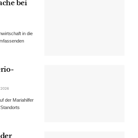
ache bei
irtschaft in die
 umfassenden
erio-
 2026
f der Mariahilfer
 Standorts
 der