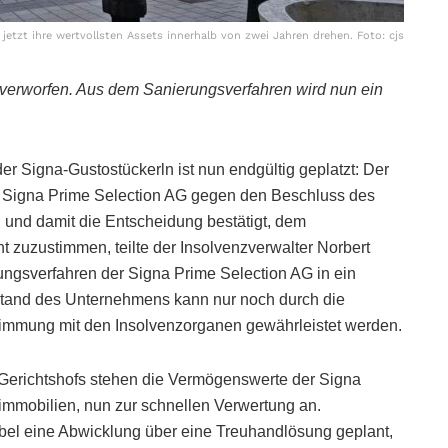
jetzt ihre wertvollsten Assets innerhalb von zwei Jahren drehen. Foto: cjs
verworfen. Aus dem Sanierungsverfahren wird nun ein
er Signa-Gustostückerln ist nun endgültig geplatzt: Der
r Signa Prime Selection AG gegen den Beschluss des
und damit die Entscheidung bestätigt, dem
zuzustimmen, teilte der Insolvenzverwalter Norbert
ungsverfahren der Signa Prime Selection AG in ein
tand des Unternehmens kann nur noch durch die
timmung mit den Insolvenzorganen gewährleistet werden.
Gerichtshofs stehen die Vermögenswerte der Signa
immobilien, nun zur schnellen Verwertung an.
Abel eine Abwicklung über eine Treuhandlösung geplant,