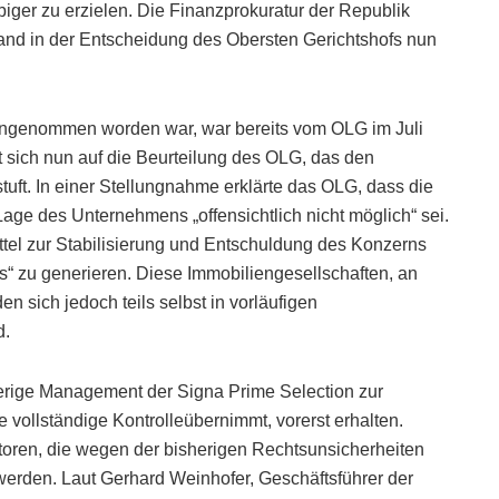
ger zu erzielen. Die Finanzprokuratur der Republik
fand in der Entscheidung des Obersten Gerichtshofs nun
 angenommen worden war, war bereits vom OLG im Juli
t sich nun auf die Beurteilung des OLG, das den
uft. In einer Stellungnahme erklärte das OLG, dass die
age des Unternehmens „offensichtlich nicht möglich“ sei.
ttel zur Stabilisierung und Entschuldung des Konzerns
“ zu generieren. Diese Immobiliengesellschaften, an
den sich jedoch teils selbst in vorläufigen
d.
herige Management der Signa Prime Selection zur
 vollständige Kontrolleübernimmt, vorerst erhalten.
oren, die wegen der bisherigen Rechtsunsicherheiten
 werden. Laut Gerhard Weinhofer, Geschäftsführer der