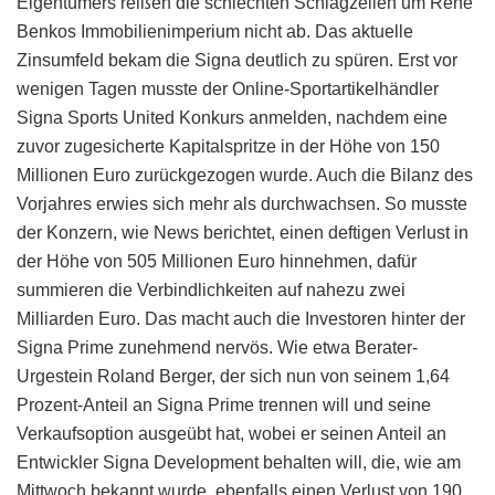
Eigentümers reißen die schlechten Schlagzeilen um René
Benkos Immobilienimperium nicht ab. Das aktuelle
Zinsumfeld bekam die Signa deutlich zu spüren. Erst vor
wenigen Tagen musste der Online-Sportartikelhändler
Signa Sports United Konkurs anmelden, nachdem eine
zuvor zugesicherte Kapitalspritze in der Höhe von 150
Millionen Euro zurückgezogen wurde. Auch die Bilanz des
Vorjahres erwies sich mehr als durchwachsen. So musste
der Konzern, wie News berichtet, einen deftigen Verlust in
der Höhe von 505 Millionen Euro hinnehmen, dafür
summieren die Verbindlichkeiten auf nahezu zwei
Milliarden Euro. Das macht auch die Investoren hinter der
Signa Prime zunehmend nervös. Wie etwa Berater-
Urgestein Roland Berger, der sich nun von seinem 1,64
Prozent-Anteil an Signa Prime trennen will und seine
Verkaufsoption ausgeübt hat, wobei er seinen Anteil an
Entwickler Signa Development behalten will, die, wie am
Mittwoch bekannt wurde, ebenfalls einen Verlust von 190