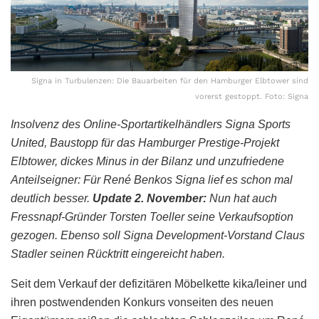
Signa in Turbulenzen: Die Bauarbeiten für den Hamburger Elbtower sind
vorerst gestoppt. Foto: Signa
Insolvenz des Online-Sportartikelhändlers Signa Sports
United, Baustopp für das Hamburger Prestige-Projekt
Elbtower, dickes Minus in der Bilanz und unzufriedene
Anteilseigner: Für René Benkos Signa lief es schon mal
deutlich besser.
Update 2. November:
Nun hat auch
Fressnapf-Gründer Torsten Toeller seine Verkaufsoption
gezogen. Ebenso soll Signa Development-Vorstand Claus
Stadler seinen Rücktritt eingereicht haben.
Seit dem Verkauf der defizitären Möbelkette kika/leiner und
ihren postwendenden Konkurs vonseiten des neuen