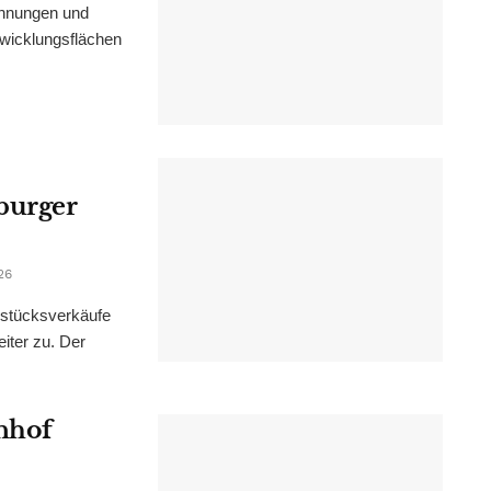
ohnungen und
wicklungsflächen
burger
26
dstücksverkäufe
iter zu. Der
nhof