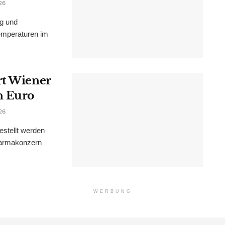
26
ng und
emperaturen im
rt Wiener
n Euro
26
estellt werden
Pharmakonzern
WERBUNG