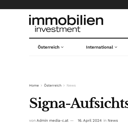
Österreich
International
Home
Österreich
News
Signa-Aufsicht
von
Admin media-c.at
16. April 2024
in
News