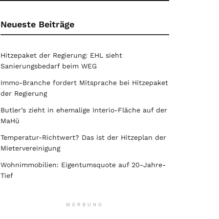
Neueste Beiträge
Hitzepaket der Regierung: EHL sieht
Sanierungsbedarf beim WEG
Immo-Branche fordert Mitsprache bei Hitzepaket
der Regierung
Butler’s zieht in ehemalige Interio-Fläche auf der
MaHü
Temperatur-Richtwert? Das ist der Hitzeplan der
Mietervereinigung
Wohnimmobilien: Eigentumsquote auf 20-Jahre-
Tief
WERBUNG