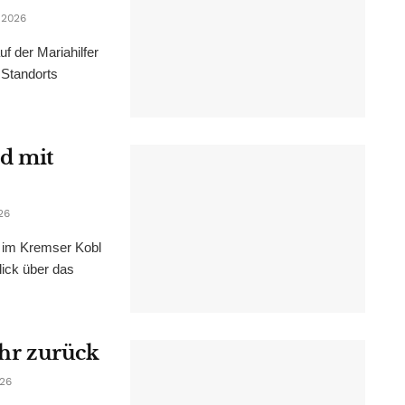
 2026
f der Mariahilfer
 Standorts
d mit
26
im Kremser Kobl
lick über das
ahr zurück
026