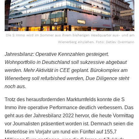
Die S Immo wird im Sommer aus ihrem bisherigen Headquarter aus- und am
Wienerberg einziehen. Foto: Detlev Overmann
Jahresbilanz: Operative Kennzahlen gesteigert.
Wohnportfolio in Deutschland soll sukzessive abgebaut
werden. Mehr Aktivität in CEE geplant. Bürokomplex am
Wienerberg soll refurbished werden, Due Diligence steht
noch aus.
Trotz des herausfordernden Marktumfelds konnte die S
Immo ihre operative Performance deutlich verbessern. Das
geht aus der Jahresbilanz 2022 hervor, die heute Vormittag
vor Journalisten präsentiert worden ist. Demnach seien die
Mieterlöse im Vorjahr um rund ein Fünftel auf 155,7