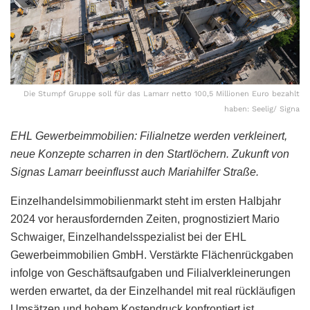
Die Stumpf Gruppe soll für das Lamarr netto 100,5 Millionen Euro bezahlt
haben: Seelig/ Signa
EHL Gewerbeimmobilien: Filialnetze werden verkleinert,
neue Konzepte scharren in den Startlöchern.
Zukunft von
Signas Lamarr beeinflusst auch Mariahilfer Straße.
Einzelhandelsimmobilienmarkt steht im ersten Halbjahr
2024 vor herausfordernden Zeiten, prognostiziert Mario
Schwaiger, Einzelhandelsspezialist bei der EHL
Gewerbeimmobilien GmbH. Verstärkte Flächenrückgaben
infolge von Geschäftsaufgaben und Filialverkleinerungen
werden erwartet, da der Einzelhandel mit real rückläufigen
Umsätzen und hohem Kostendruck konfrontiert ist.