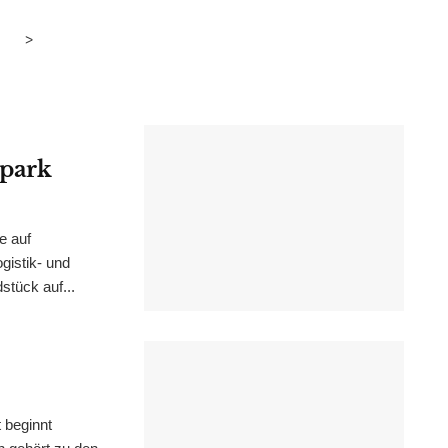
>
epark
e auf
istik- und
stück auf...
 beginnt