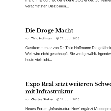
manchmal dort, wo der eigene Stolz endet. Schleime
verachtetsten Disziplinen...
Die Droge Macht
von
Thilo Hoffmann
27. JULI 2026
Gastkommentar von Dr. Thilo Hoffmann: Die gefährli
Welt wird nicht geschnupft. Sie wird gewählt. Irgend
heute vielleicht...
Expo Real setzt weiteren Sch
mit Infrastruktur
von
Charles Steiner
21. JULI 2026
Neues Forum „InfrastructureNow“ ergänzt Messepr