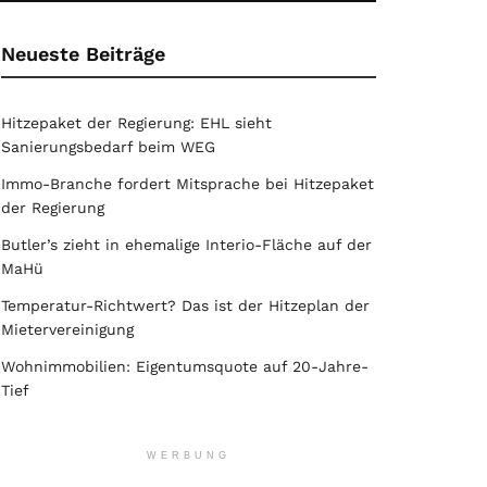
Neueste Beiträge
Hitzepaket der Regierung: EHL sieht
Sanierungsbedarf beim WEG
Immo-Branche fordert Mitsprache bei Hitzepaket
der Regierung
Butler’s zieht in ehemalige Interio-Fläche auf der
MaHü
Temperatur-Richtwert? Das ist der Hitzeplan der
Mietervereinigung
Wohnimmobilien: Eigentumsquote auf 20-Jahre-
Tief
WERBUNG