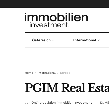
Österreich
International
Home
International
Europa
PGIM Real Esta
von
Onlineredaktion immobilien investment
13. M