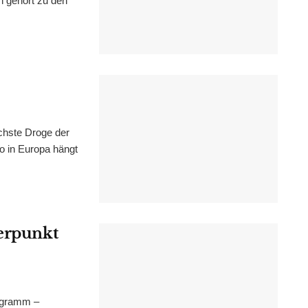
n gehört zu den
chste Droge der
wo in Europa hängt
werpunkt
ogramm –