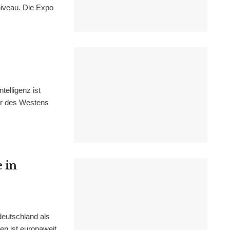
niveau. Die Expo
elligenz ist
tur des Westens
 in
eutschland als
en ist europaweit