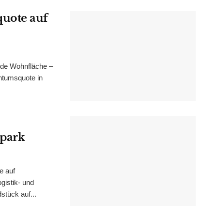
uote auf
nde Wohnfläche –
ntumsquote in
epark
e auf
istik- und
stück auf...