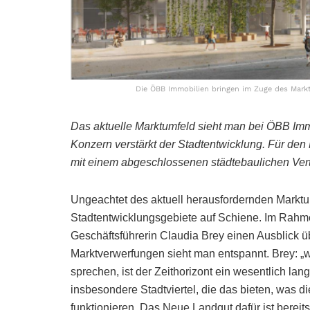
Die ÖBB Immobilien bringen im Zuge des Markt
Das aktuelle Marktumfeld sieht man bei ÖBB Immo
Konzern verstärkt der Stadtentwicklung. Für de
mit einem abgeschlossenen städtebaulichen Vert
Ungeachtet des aktuell herausfordernden Marktu
Stadtentwicklungsgebiete auf Schiene. Im Rahm
Geschäftsführerin Claudia Brey einen Ausblick ü
Marktverwerfungen sieht man entspannt. Brey: „
sprechen, ist der Zeithorizont ein wesentlich lan
insbesondere Stadtviertel, die das bieten, was
funktionieren. Das Neue Landgut dafür ist bereit