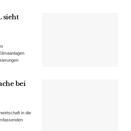
 sieht
es
Klimaanlagen
isierungen
ache bei
irtschaft in die
 umfassenden