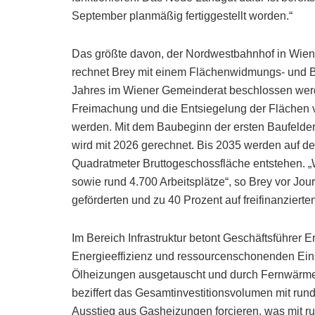
September planmäßig fertiggestellt worden.“
Das größte davon, der Nordwestbahnhof in Wien
rechnet Brey mit einem Flächenwidmungs- und B
Jahres im Wiener Gemeinderat beschlossen werd
Freimachung und die Entsiegelung der Flächen vo
werden. Mit dem Baubeginn der ersten Baufeld
wird mit 2026 gerechnet. Bis 2035 werden auf d
Quadratmeter Bruttogeschossfläche entstehen. 
sowie rund 4.700 Arbeitsplätze“, so Brey vor Jou
geförderten und zu 40 Prozent auf freifinanziert
Im Bereich Infrastruktur betont Geschäftsführer E
Energieeffizienz und ressourcenschonenden Einsa
Ölheizungen ausgetauscht und durch Fernwärme,
beziffert das Gesamtinvestitionsvolumen mit run
Ausstieg aus Gasheizungen forcieren, was mit r