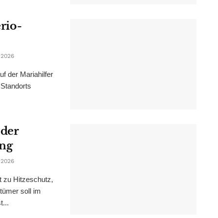
erio-
 2026
f der Mariahilfer
 Standorts
 der
ung
 2026
t zu Hitzeschutz,
tümer soll im
...