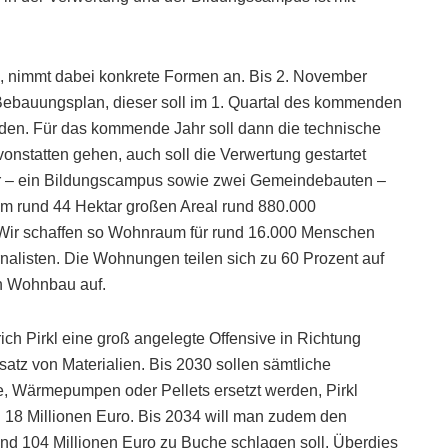
, nimmt dabei konkrete Formen an. Bis 2. November
ebauungsplan, dieser soll im 1. Quartal des kommenden
en. Für das kommende Jahr soll dann die technische
nstatten gehen, auch soll die Verwertung gestartet
er – ein Bildungscampus sowie zwei Gemeindebauten –
em rund 44 Hektar großen Areal rund 880.000
„Wir schaffen so Wohnraum für rund 16.000 Menschen
rnalisten. Die Wohnungen teilen sich zu 60 Prozent auf
en Wohnbau auf.
rich Pirkl eine groß angelegte Offensive in Richtung
tz von Materialien. Bis 2030 sollen sämtliche
 Wärmepumpen oder Pellets ersetzt werden, Pirkl
d 18 Millionen Euro. Bis 2034 will man zudem den
und 104 Millionen Euro zu Buche schlagen soll. Überdies