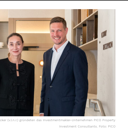
ecker (v.l.n.r.) gründeten das Investmentmakler-Unternehmen PICO Property
Investment Consultants. Foto: PICO