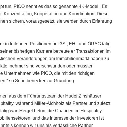
pt tun, PICO nennt es das so genannte 4K-Modell: Es
n, Konzentration, Kooperation und Koordination. Diese
onen sichern, vorausgesetzt, sie werden durch Erfahrung
or in leitenden Positionen bei 3SI, EHL und ÖRAG tätig
seiner bisherigen Karriere betreute er Transaktionen im
rastischen Veränderungen am Immobilienmarkt haben zu
rktteilnehmer sind verschwunden oder mussten
eue Unternehmen wie PICO, die mit den richtigen
nen,“ so Scheibenecker zur Gründung.
ammen aus dem Führungsteam der Hudej Zinshäuser
itality, während Miller-Aichholz als Partner und zuletzt
tätig war. Hergel betont die Chancen im Hospitality-
mobiliensektoren, und das Interesse der Investoren ist
ntnis können wir uns als verlässliche Partner