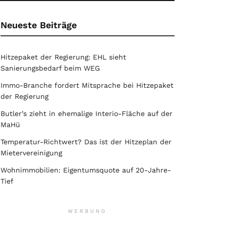
Neueste Beiträge
Hitzepaket der Regierung: EHL sieht
Sanierungsbedarf beim WEG
Immo-Branche fordert Mitsprache bei Hitzepaket
der Regierung
Butler’s zieht in ehemalige Interio-Fläche auf der
MaHü
Temperatur-Richtwert? Das ist der Hitzeplan der
Mietervereinigung
Wohnimmobilien: Eigentumsquote auf 20-Jahre-
Tief
WERBUNG