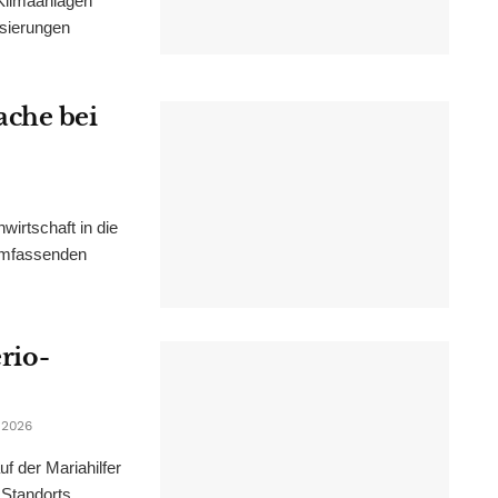
Klimaanlagen
isierungen
ache bei
irtschaft in die
 umfassenden
erio-
 2026
f der Mariahilfer
 Standorts