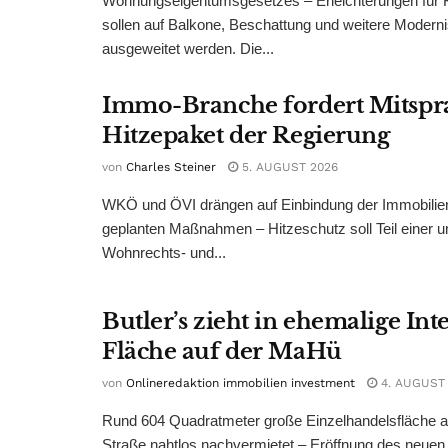
Wohnungseigentumsgesetzes – Erleichterungen für 
sollen auf Balkone, Beschattung und weitere Modern
ausgeweitet werden. Die...
Immo-Branche fordert Mitspr
Hitzepaket der Regierung
von
Charles Steiner
5. AUGUST 2026
WKÖ und ÖVI drängen auf Einbindung der Immobilienw
geplanten Maßnahmen – Hitzeschutz soll Teil einer
Wohnrechts- und...
Butler’s zieht in ehemalige Int
Fläche auf der MaHü
von
Onlineredaktion immobilien investment
4. AUGUST
Rund 604 Quadratmeter große Einzelhandelsfläche au
Straße nahtlos nachvermietet – Eröffnung des neuen