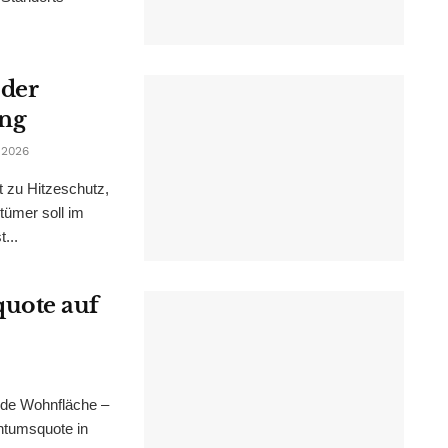
 der
ung
 2026
t zu Hitzeschutz,
tümer soll im
...
uote auf
nde Wohnfläche –
ntumsquote in