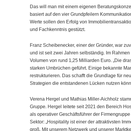
Das will man mit einem eigenen Beratungskonze
basiert auf den vier Grundpfeilern Kommunikatio
Werte sollen den Erfolg von Immobilientransakti
und Fachkenntnis gestützt.
Franz Scheibenecker, einer der Gründer, war zuv
und ist seit zwei Jahren selbständig. Im Rahmen 
Volumen von rund 1,25 Milliarden Euro. „Die d
starken Umbrüchen geführt. Einige bekannte Ma
restrukturieren. Das schafft die Grundlage für n
Strategien die entstandenen Lücken nutzen kön
Verena Hergel und Mathias Miller-Aichholz st
Gruppe. Hergel leitete seit 2021 den Bereich Hosp
als operativer Geschäftsführer der Firmengruppe 
Sektor: „Hospitality ist einer der attraktivsten Im
groß. Mit unserem Netzwerk und unserer Marktken