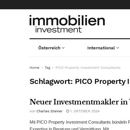
Österreich
International
Home
Tag
PICO Property Investment Consultants
Schlagwort:
PICO Property 
Neuer Investmentmakler in 
von
Charles Steiner
1. OKTOBER 2024
Mit PICO Property Investment Consultants bündeln F
Expertise in Beratung und Vermittlung. Mit ...