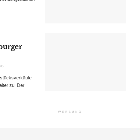
burger
26
dstücksverkäufe
iter zu. Der
WERBUNG