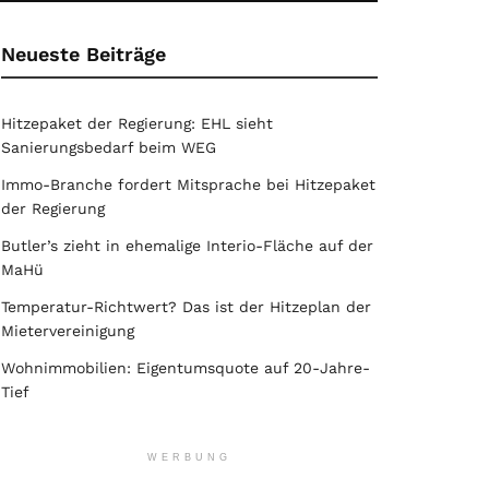
Neueste Beiträge
Hitzepaket der Regierung: EHL sieht
Sanierungsbedarf beim WEG
Immo-Branche fordert Mitsprache bei Hitzepaket
der Regierung
Butler’s zieht in ehemalige Interio-Fläche auf der
MaHü
Temperatur-Richtwert? Das ist der Hitzeplan der
Mietervereinigung
Wohnimmobilien: Eigentumsquote auf 20-Jahre-
Tief
WERBUNG