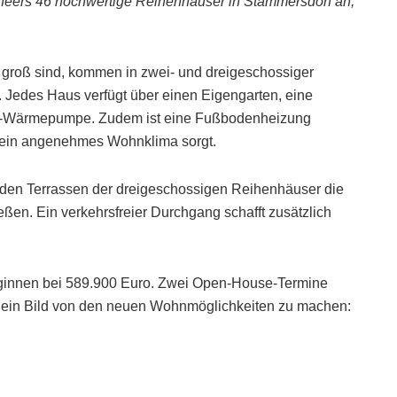
gineers 46 hochwertige Reihenhäuser in Stammersdorf an,
 groß sind, kommen in zwei- und dreigeschossiger
 Jedes Haus verfügt über einen Eigengarten, eine
er-Wärmepumpe. Zudem ist eine Fußbodenheizung
 ein angenehmes Wohnklima sorgt.
uf den Terrassen der dreigeschossigen Reihenhäuser die
en. Ein verkehrsfreier Durchgang schafft zusätzlich
 beginnen bei 589.900 Euro. Zwei Open-House-Termine
Ort ein Bild von den neuen Wohnmöglichkeiten zu machen: