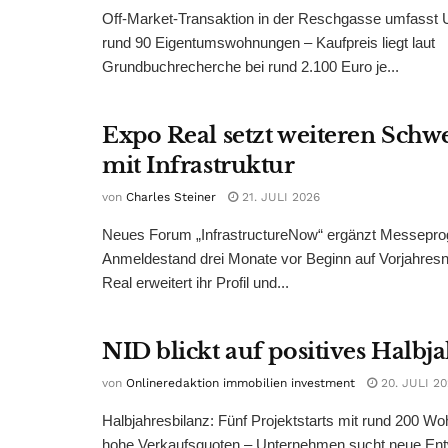
Off-Market-Transaktion in der Reschgasse umfasst
rund 90 Eigentumswohnungen – Kaufpreis liegt laut
Grundbuchrecherche bei rund 2.100 Euro je...
Expo Real setzt weiteren Sch
mit Infrastruktur
von
Charles Steiner
21. JULI 2026
Neues Forum „InfrastructureNow“ ergänzt Messepr
Anmeldestand drei Monate vor Beginn auf Vorjahres
Real erweitert ihr Profil und...
NID blickt auf positives Halbj
von
Onlineredaktion immobilien investment
20. JULI 2
Halbjahresbilanz: Fünf Projektstarts mit rund 200 W
hohe Verkaufsquoten – Unternehmen sucht neue Ent