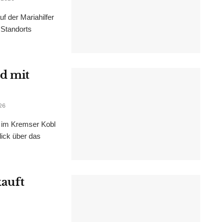
f der Mariahilfer
 Standorts
d mit
26
im Kremser Kobl
lick über das
kauft