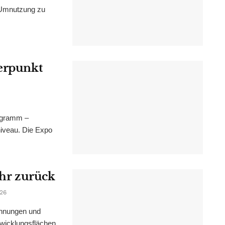
 Umnutzung zu
werpunkt
ogramm –
niveau. Die Expo
ahr zurück
026
ohnungen und
wicklungsflächen