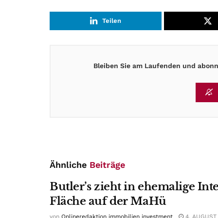
Teilen
Bleiben Sie am Laufenden und abonni
Ähnliche
Beiträge
Butler’s zieht in ehemalige Int
Fläche auf der MaHü
von
Onlineredaktion immobilien investment
4. AUGUST